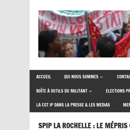
Skip
to
content
Union
CGT
de
insertion
syndicats
ACCUEIL
QUI NOUS SOMMES
CONTA
CGT
probation
BOÎTE À OUTILS DU MILITANT
ELECTIONS P
insertion
probation
LA CGT IP DANS LA PRESSE & LES MEDIAS
MEN
SPIP LA ROCHELLE : LE MÉPRIS