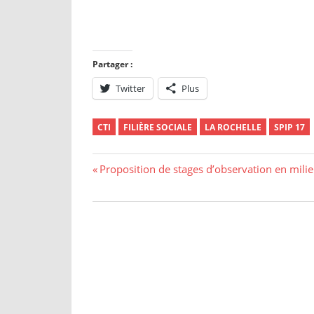
Partager :
Twitter
Plus
CTI
FILIÈRE SOCIALE
LA ROCHELLE
SPIP 17
Navigation
Previous
Proposition de stages d’observation en milie
Post:
de
l’article