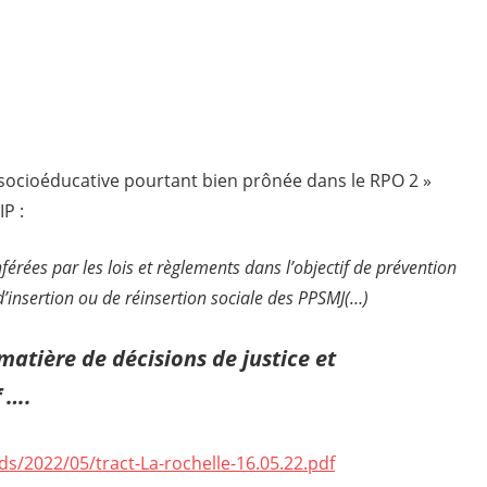
socioéducative pourtant bien prônée dans le RPO 2 »
P :
nférées par les lois et règlements dans l’objectif de prévention
d’insertion ou de réinsertion sociale des PPSMJ(…)
atière de décisions de justice et
 ….
s/2022/05/tract-La-rochelle-16.05.22.pdf