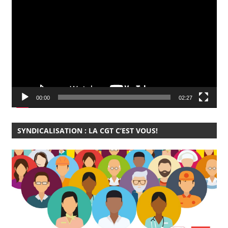
vidéo
00:00
02:27
SYNDICALISATION : LA CGT C’EST VOUS!