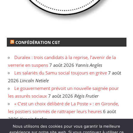
CONFÉDÉRATION CGT
Duralex : trois candidats à la reprise, l’avenir de la
verrerie en suspens
7 août 2026
Yannis Angles
Les salariés du Samu social toujours en grève
7 août
2026
Lincoln Netiele
Le gouvernement prévoit un nouvelle saignée pour
les assurés sociaux
7 août 2026
Régis Frutier
« C’est un choix délibéré de La Poste » : en Gironde,
les postiers sommés de rattraper leurs heures
6 août
2026
Yannis Angles
Élan collectif (10-11) - Max Schmeling, ou l’art de
Nous utilisons des cookies pour vous garantir la meilleure
expérience sur notre site web. Si vous continuez à utiliser ce