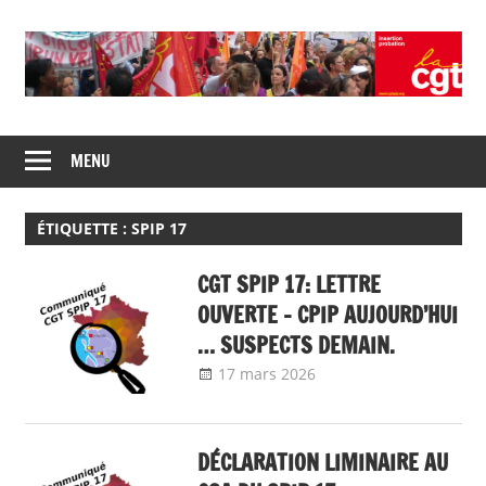
Skip
to
content
Union
CGT
de
MENU
insertion
syndicats
CGT
probation
insertion
ÉTIQUETTE :
SPIP 17
probation
CGT SPIP 17: LETTRE
OUVERTE – CPIP AUJOURD’HUI
… SUSPECTS DEMAIN.
17 mars 2026
delfabsar
Communiqué
local
DÉCLARATION LIMINAIRE AU