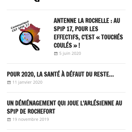
ANTENNE LA ROCHELLE : AU
SPIP 17, POUR LES
EFFECTIFS, C’EST « TOUCHÉS
COULÉS » !
5 juin 2020
delfabsar
Communiqué local
POUR 2020, LA SANTÉ À DÉFAUT DU RESTE…
11 janvier 2020
delfabsar
Communiqué local
UN DÉMÉNAGEMENT QUI JOUE L’ARLÉSIENNE AU
SPIP DE ROCHEFORT
19 novembre 2019
delfabsar
Communiqué local