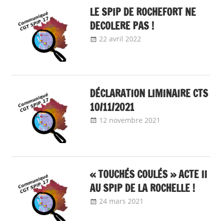
LE SPIP DE ROCHEFORT NE
DECOLERE PAS !
22 avril 2022
delfabsar
Communiqué
local
,
Communiqués
mobilisation 2022
DÉCLARATION LIMINAIRE CTS
10/11/2021
12 novembre 2021
delfabsar
Communiqué
local
« TOUCHÉS COULÉS » ACTE II
AU SPIP DE LA ROCHELLE !
24 mars 2021
delfabsar
Communiqué
local