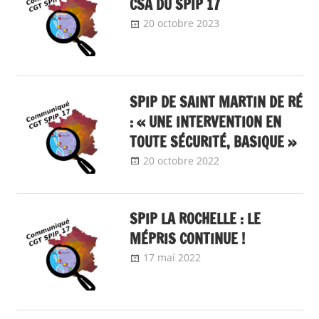
CSA DU SPIP 17
20 octobre 2023
delfabsar
Communiqué
local
SPIP DE SAINT MARTIN DE RÉ
: « UNE INTERVENTION EN
TOUTE SÉCURITÉ, BASIQUE »
20 octobre 2022
delfabsar
Communiqué
local
SPIP LA ROCHELLE : LE
MÉPRIS CONTINUE !
17 mai 2022
delfabsar
Communiqué
local
,
Communiqués
mobilisation 2022