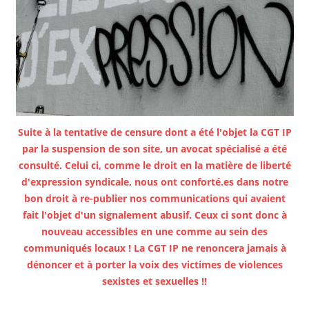
Suite à la tentative de censure dont a été l'objet la CGT IP
par la suspension de son site, un avocat spécialisé a été
consulté. Celui ci, comme le droit en la matière de liberté
d'expression syndicale, nous ont conforté.es dans notre
bon droit à re-publier nos communications qui avaient
fait l'objet d'un signalement abusif. Ceux ci sont donc à
nouveau accessibles en une comme au sein des
communiqués locaux ! La CGT IP ne renoncera jamais à
dénoncer et à porter la voix des victimes de violences
sexistes et sexuelles !!