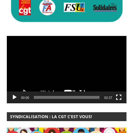
Lecteur
vidéo
00:00
02:27
SYNDICALISATION : LA CGT C’EST VOUS!