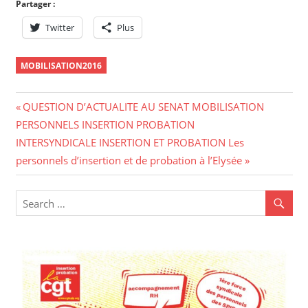
Partager :
Twitter
Plus
MOBILISATION2016
Navigation
Previous
QUESTION D’ACTUALITE AU SENAT MOBILISATION
Post:
PERSONNELS INSERTION PROBATION
de
Next
INTERSYNDICALE INSERTION ET PROBATION Les
l’article
Post:
personnels d’insertion et de probation à l’Elysée