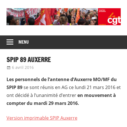
Skip
to
content
Union
CGT
de
MENU
insertion
syndicats
CGT
probation
SPIP 89 AUXERRE
insertion
probation
6 avril 2016
delfabsar
Communiqué local
Les personnels de l’antenne d’Auxerre MO/MF du
SPIP 89
se sont réunis en AG ce lundi 21 mars 2016 et
ont décidé à l’unanimité d’entrer
en mouvement à
compter du mardi 29 mars 2016.
Version imprimable SPIP Auxerre