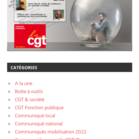
CATÉGORIES
A la une
Boîte à outils
CGT & société
CGT Fonction publique
Communiqué local
Communiqué national
Communiqués mobilisation 2022