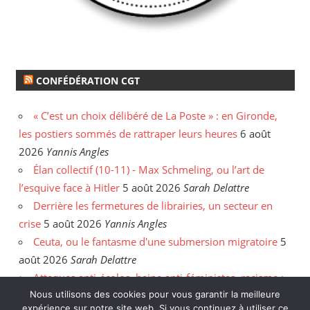
CONFÉDÉRATION CGT
« C’est un choix délibéré de La Poste » : en Gironde,
les postiers sommés de rattraper leurs heures
6 août
2026
Yannis Angles
Élan collectif (10-11) - Max Schmeling, ou l’art de
l’esquive face à Hitler
5 août 2026
Sarah Delattre
Derrière les fermetures de librairies, un secteur en
crise
5 août 2026
Yannis Angles
Ceuta, ou le fantasme d'une submersion migratoire
5
août 2026
Sarah Delattre
Attaques anti-écolos, haine anti-féministes, racisme :
face aux incendies, les délires de l'extrême droite
31
Nous utilisons des cookies pour vous garantir la meilleure
expérience sur notre site web. Si vous continuez à utiliser ce