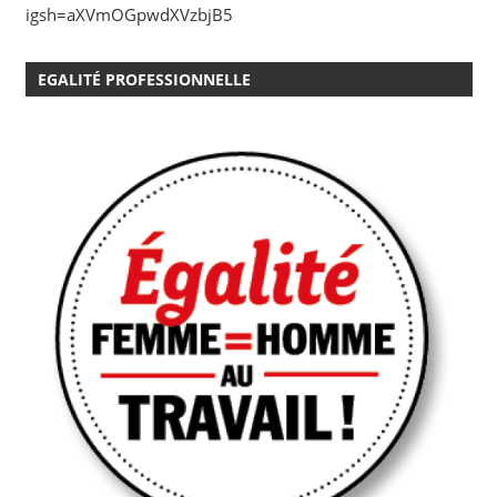
igsh=aXVmOGpwdXVzbjB5
EGALITÉ PROFESSIONNELLE