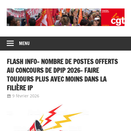
Union
CGT
de
MENU
insertion
syndicats
CGT
probation
FLASH INFO- NOMBRE DE POSTES OFFERTS
insertion
probation
AU CONCOURS DE DPIP 2026- FAIRE
TOUJOURS PLUS AVEC MOINS DANS LA
FILIÈRE IP
9 février 2026
delfabsar
A la une
,
Communiqué national