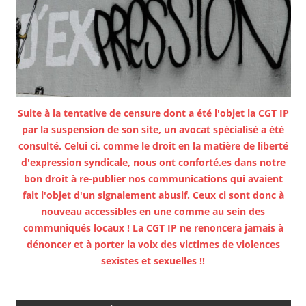
Suite à la tentative de censure dont a été l'objet la CGT IP
par la suspension de son site, un avocat spécialisé a été
consulté. Celui ci, comme le droit en la matière de liberté
d'expression syndicale, nous ont conforté.es dans notre
bon droit à re-publier nos communications qui avaient
fait l'objet d'un signalement abusif. Ceux ci sont donc à
nouveau accessibles en une comme au sein des
communiqués locaux ! La CGT IP ne renoncera jamais à
dénoncer et à porter la voix des victimes de violences
sexistes et sexuelles !!