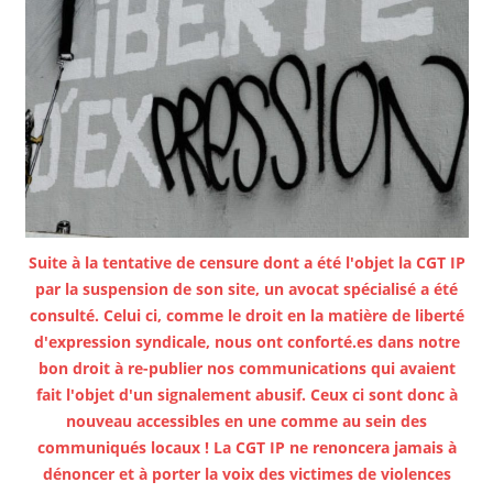
Suite à la tentative de censure dont a été l'objet la CGT IP
par la suspension de son site, un avocat spécialisé a été
consulté. Celui ci, comme le droit en la matière de liberté
d'expression syndicale, nous ont conforté.es dans notre
bon droit à re-publier nos communications qui avaient
fait l'objet d'un signalement abusif. Ceux ci sont donc à
nouveau accessibles en une comme au sein des
communiqués locaux ! La CGT IP ne renoncera jamais à
dénoncer et à porter la voix des victimes de violences