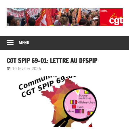
Union
CGT
de
MENU
insertion
syndicats
CGT
probation
CGT SPIP 69-01: LETTRE AU DFSPIP
insertion
probation
10 février 2026
delfabsar
Communiqué local