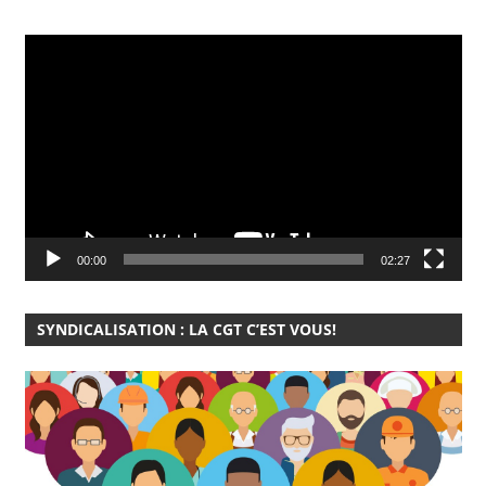
Lecteur
vidéo
00:00
02:27
SYNDICALISATION : LA CGT C’EST VOUS!