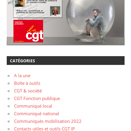
CATÉGORIES
A la une
Boîte à outils
CGT & société
CGT Fonction publique
Communiqué local
Communiqué national
Communiqués mobilisation 2022
Contacts utiles et outils CGT IP