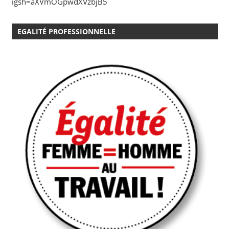
igsh=aXVmOGpwdXVzbjB5
EGALITÉ PROFESSIONNELLE