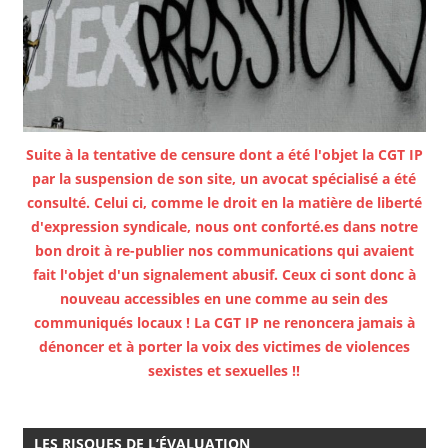
Suite à la tentative de censure dont a été l'objet la CGT IP
par la suspension de son site, un avocat spécialisé a été
consulté. Celui ci, comme le droit en la matière de liberté
d'expression syndicale, nous ont conforté.es dans notre
bon droit à re-publier nos communications qui avaient
fait l'objet d'un signalement abusif. Ceux ci sont donc à
nouveau accessibles en une comme au sein des
communiqués locaux ! La CGT IP ne renoncera jamais à
dénoncer et à porter la voix des victimes de violences
sexistes et sexuelles !!
LES RISQUES DE L’ÉVALUATION