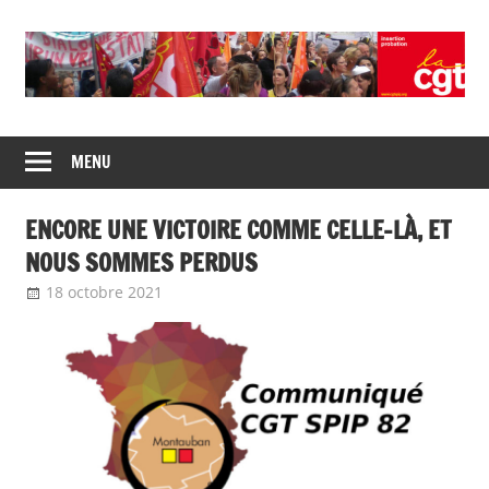
Union
CGT
de
MENU
insertion
syndicats
CGT
probation
ENCORE UNE VICTOIRE COMME CELLE-LÀ, ET
insertion
probation
NOUS SOMMES PERDUS
18 octobre 2021
delfabsar
Communiqué local