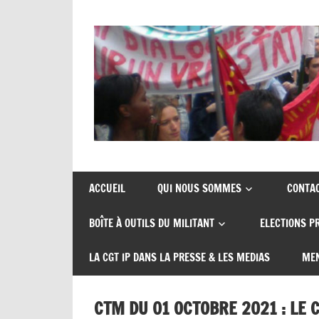
Skip
to
content
Union
CGT
de
insertion
syndicats
ACCUEIL
QUI NOUS SOMMES
CONTA
CGT
probation
BOÎTE À OUTILS DU MILITANT
ELECTIONS P
insertion
probation
LA CGT IP DANS LA PRESSE & LES MEDIAS
MEN
CTM DU 01 OCTOBRE 2021 : LE