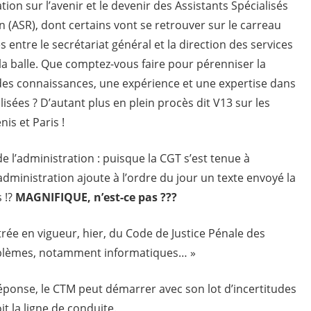
on sur l’avenir et le devenir des Assistants Spécialisés
on (ASR), dont certains vont se retrouver sur le carreau
entre le secrétariat général et la direction des services
 la balle. Que comptez-vous faire pour pérenniser la
 des connaissances, une expérience et une expertise dans
sées ? D’autant plus en plein procès dit V13 sur les
is et Paris !
l’administration : puisque la CGT s’est tenue à
’administration ajoute à l’ordre du jour un texte envoyé la
s !?
MAGNIFIQUE, n’est-ce pas ???
trée en vigueur, hier, du Code de Justice Pénale des
oblèmes, notamment informatiques… »
éponse, le CTM peut démarrer avec son lot d’incertitudes
it la ligne de conduite.