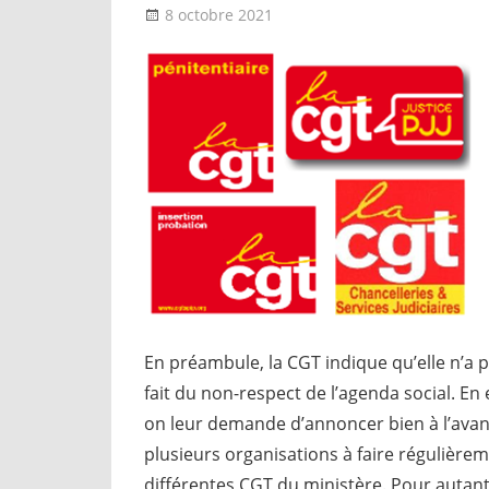
8 octobre 2021
delfabsar
A la une
,
Instances nati
En préambule, la CGT indique qu’elle n’a p
fait du non-respect de l’agenda social. En 
on leur demande d’annoncer bien à l’av
plusieurs organisations à faire régulièrem
différentes CGT du ministère. Pour autan