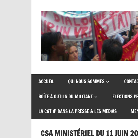
Union
CGT
de
insertion
syndicats
ACCUEIL
QUI NOUS SOMMES
CONTA
CGT
probation
BOÎTE À OUTILS DU MILITANT
ELECTIONS P
insertion
probation
LA CGT IP DANS LA PRESSE & LES MEDIAS
MEN
CSA MINISTÉRIEL DU 11 JUIN 2