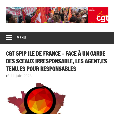
Union
CGT
de
MENU
insertion
syndicats
CGT
probation
CGT SPIP ILE DE FRANCE – FACE À UN GARDE
insertion
probation
DES SCEAUX IRRESPONSABLE, LES AGENT.ES
TENU.ES POUR RESPONSABLES
11 juin 2026
delfabsar
Communiqué local