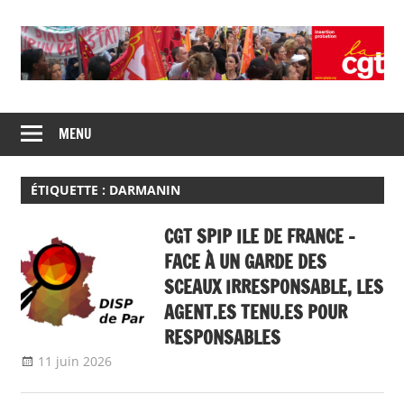
Skip
to
content
Union
CGT
de
MENU
insertion
syndicats
CGT
probation
insertion
ÉTIQUETTE :
DARMANIN
probation
CGT SPIP ILE DE FRANCE –
FACE À UN GARDE DES
SCEAUX IRRESPONSABLE, LES
AGENT.ES TENU.ES POUR
RESPONSABLES
11 juin 2026
delfabsar
Communiqué local