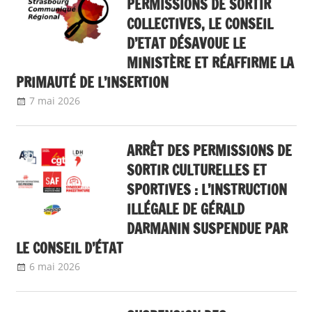
PERMISSIONS DE SORTIR
COLLECTIVES, LE CONSEIL
D’ETAT DÉSAVOUE LE
MINISTÈRE ET RÉAFFIRME LA
PRIMAUTÉ DE L’INSERTION
7 mai 2026
delfabsar
Communiqué local
ARRÊT DES PERMISSIONS DE
SORTIR CULTURELLES ET
SPORTIVES : L’INSTRUCTION
ILLÉGALE DE GÉRALD
DARMANIN SUSPENDUE PAR
LE CONSEIL D’ÉTAT
6 mai 2026
delfabsar
A la une
,
Communiqué national
,
Non classé