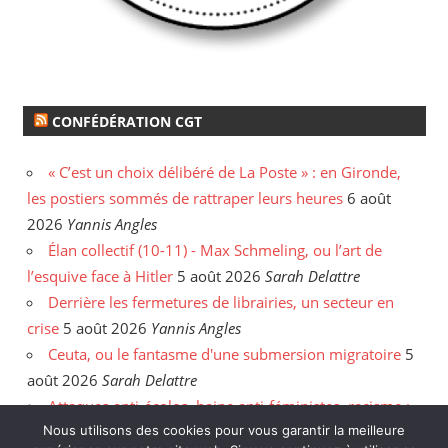
CONFÉDÉRATION CGT
« C’est un choix délibéré de La Poste » : en Gironde,
les postiers sommés de rattraper leurs heures
6 août
2026
Yannis Angles
Élan collectif (10-11) - Max Schmeling, ou l’art de
l’esquive face à Hitler
5 août 2026
Sarah Delattre
Derrière les fermetures de librairies, un secteur en
crise
5 août 2026
Yannis Angles
Ceuta, ou le fantasme d'une submersion migratoire
5
août 2026
Sarah Delattre
Attaques anti-écolos, haine anti-féministes, racisme :
face aux incendies, les délires de l'extrême droite
31
Nous utilisons des cookies pour vous garantir la meilleure