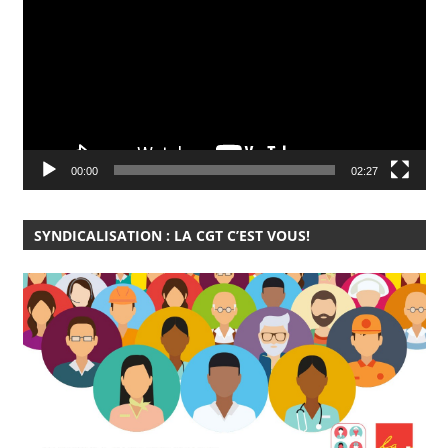
vidéo
00:00
02:27
SYNDICALISATION : LA CGT C’EST VOUS!