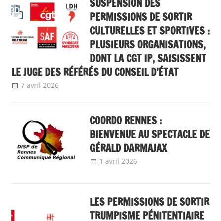
SUSPENSION DES
PERMISSIONS DE SORTIR
CULTURELLES ET SPORTIVES :
PLUSIEURS ORGANISATIONS,
DONT LA CGT IP, SAISISSENT
LE JUGE DES RÉFÉRÉS DU CONSEIL D’ÉTAT
7 avril 2026
delfabsar
A la une
,
Communiqué national
COORDO RENNES :
BIENVENUE AU SPECTACLE DE
GÉRALD DARMAJAX
1 avril 2026
delfabsar
Communiqué local
LES PERMISSIONS DE SORTIR
TRUMPISME PÉNITENTIAIRE