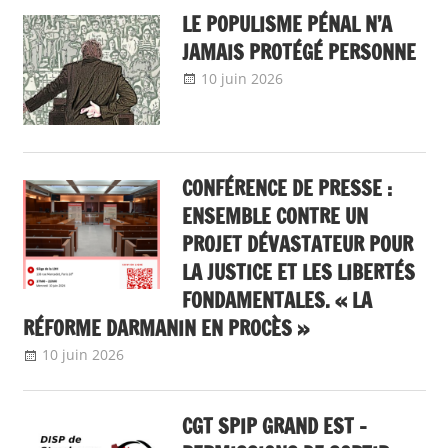
LE POPULISME PÉNAL N’A
JAMAIS PROTÉGÉ PERSONNE
10 juin 2026
delfabsar
A la une
,
Communiqué national
CONFÉRENCE DE PRESSE :
ENSEMBLE CONTRE UN
PROJET DÉVASTATEUR POUR
LA JUSTICE ET LES LIBERTÉS
FONDAMENTALES. « LA
RÉFORME DARMANIN EN PROCÈS »
10 juin 2026
delfabsar
A la une
,
Communiqué national
CGT SPIP GRAND EST –