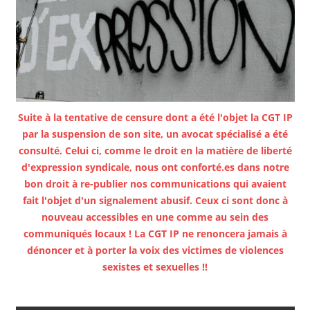
Suite à la tentative de censure dont a été l'objet la CGT IP
par la suspension de son site, un avocat spécialisé a été
consulté. Celui ci, comme le droit en la matière de liberté
d'expression syndicale, nous ont conforté.es dans notre
bon droit à re-publier nos communications qui avaient
fait l'objet d'un signalement abusif. Ceux ci sont donc à
nouveau accessibles en une comme au sein des
communiqués locaux ! La CGT IP ne renoncera jamais à
dénoncer et à porter la voix des victimes de violences
sexistes et sexuelles !!