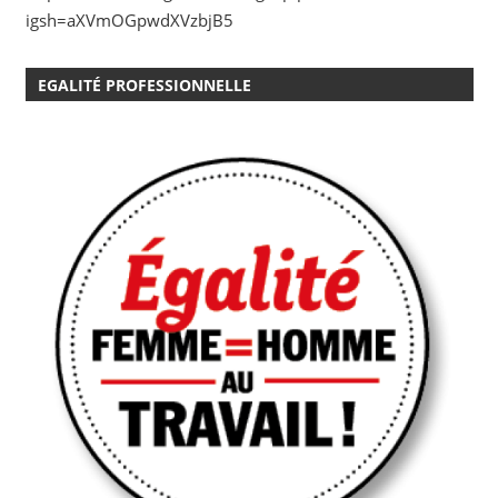
igsh=aXVmOGpwdXVzbjB5
EGALITÉ PROFESSIONNELLE