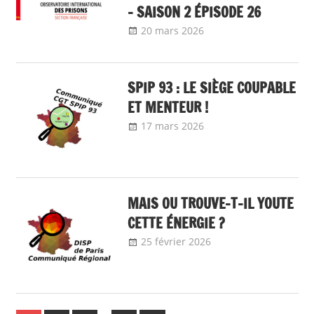
– SAISON 2 ÉPISODE 26
20 mars 2026
delfabsar
A la une
,
Communiqué
national
SPIP 93 : LE SIÈGE COUPABLE
ET MENTEUR !
17 mars 2026
delfabsar
Communiqué
local
MAIS OU TROUVE-T-IL YOUTE
CETTE ÉNERGIE ?
25 février 2026
delfabsar
Communiqué
local