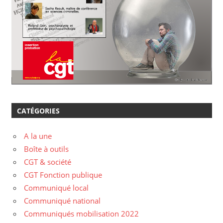
CATÉGORIES
A la une
Boîte à outils
CGT & société
CGT Fonction publique
Communiqué local
Communiqué national
Communiqués mobilisation 2022