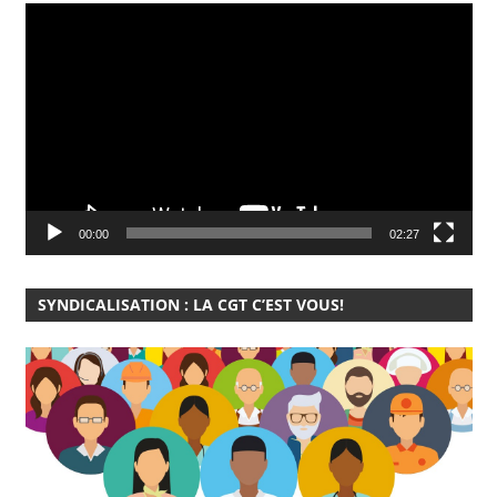
Lecteur
vidéo
00:00
02:27
SYNDICALISATION : LA CGT C’EST VOUS!