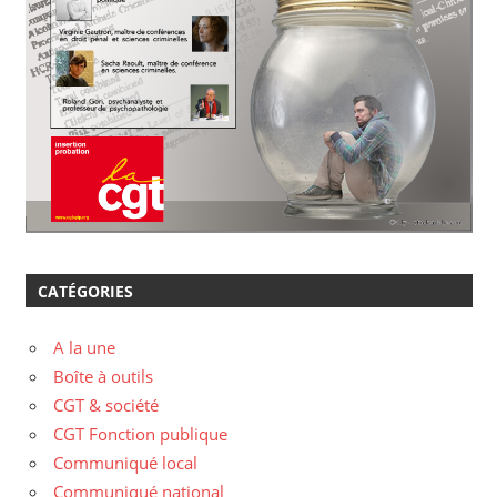
CATÉGORIES
A la une
Boîte à outils
CGT & société
CGT Fonction publique
Communiqué local
Communiqué national