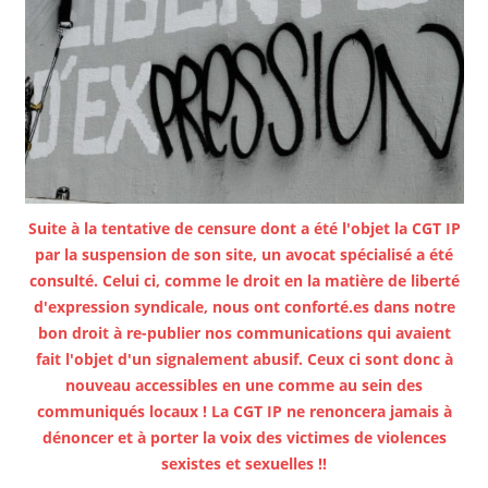
Suite à la tentative de censure dont a été l'objet la CGT IP
par la suspension de son site, un avocat spécialisé a été
consulté. Celui ci, comme le droit en la matière de liberté
d'expression syndicale, nous ont conforté.es dans notre
bon droit à re-publier nos communications qui avaient
fait l'objet d'un signalement abusif. Ceux ci sont donc à
nouveau accessibles en une comme au sein des
communiqués locaux ! La CGT IP ne renoncera jamais à
dénoncer et à porter la voix des victimes de violences
sexistes et sexuelles !!