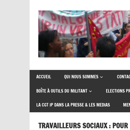
Skip
to
content
Union
CGT
de
insertion
syndicats
ACCUEIL
QUI NOUS SOMMES
CONTA
CGT
probation
BOÎTE À OUTILS DU MILITANT
ELECTIONS P
insertion
probation
LA CGT IP DANS LA PRESSE & LES MEDIAS
MEN
TRAVAILLEURS SOCIAUX : POUR