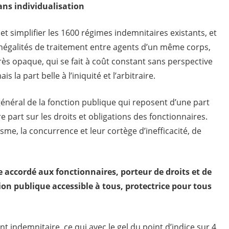
ans individualisation
et simplifier les 1600 régimes indemnitaires existants, et
inégalités de traitement entre agents d’un même corps,
très opaque, qui se fait à coût constant sans perspective
is la part belle à l’iniquité et l’arbitraire.
 général de la fonction publique qui reposent d’une part
re part sur les droits et obligations des fonctionnaires.
isme, la concurrence et leur cortège d’inefficacité, de
e accordé aux fonctionnaires, porteur de droits et de
tion publique accessible à tous, protectrice pour tous
 indemnitaire, ce qui avec le gel du point d’indice sur 4