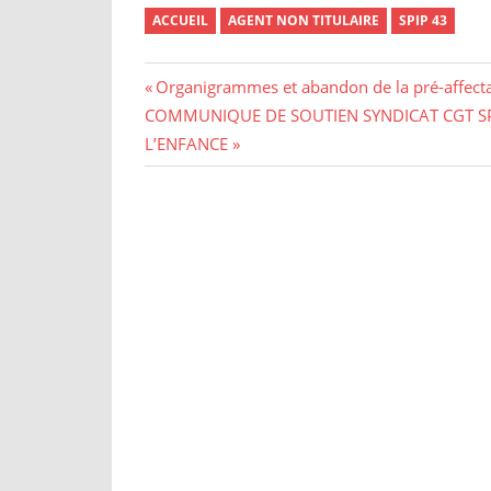
ACCUEIL
AGENT NON TITULAIRE
SPIP 43
Navigation
Previous
Organigrammes et abandon de la pré-affectati
Next
Post:
COMMUNIQUE DE SOUTIEN SYNDICAT CGT SP
de
Post:
L’ENFANCE
l’article