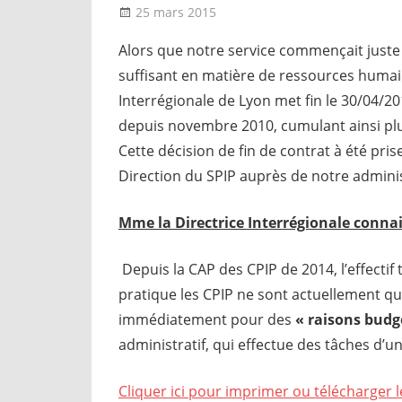
25 mars 2015
delfabsar
Communiqué local
Alors que notre service commençait juste
suffisant en matière de ressources humai
Interrégionale de Lyon met fin le 30/04/20
depuis novembre 2010, cumulant ainsi plu
Cette décision de fin de contrat à été pr
Direction du SPIP auprès de notre administ
Mme la Directrice Interrégionale connai
Depuis la CAP des CPIP de 2014, l’effectif
pratique les CPIP ne sont actuellement que 
immédiatement pour des
« raisons budg
administratif, qui effectue des tâches d’un
Cliquer ici pour imprimer ou télécharger l