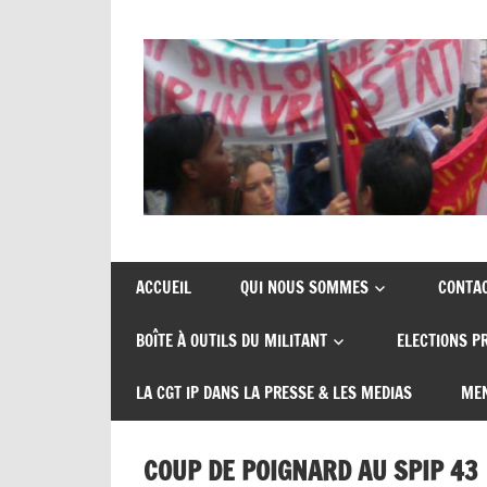
Skip
to
content
Union
CGT
de
insertion
syndicats
ACCUEIL
QUI NOUS SOMMES
CONTA
CGT
probation
BOÎTE À OUTILS DU MILITANT
ELECTIONS P
insertion
probation
LA CGT IP DANS LA PRESSE & LES MEDIAS
MEN
COUP DE POIGNARD AU SPIP 43