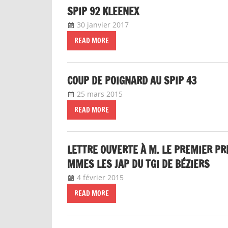
SPIP 92 KLEENEX
30 janvier 2017
delfabsar
Communiqué local
READ MORE
COUP DE POIGNARD AU SPIP 43
25 mars 2015
delfabsar
Communiqué local
READ MORE
LETTRE OUVERTE À M. LE PREMIER PR
MMES LES JAP DU TGI DE BÉZIERS
4 février 2015
delfabsar
Communiqué local
READ MORE