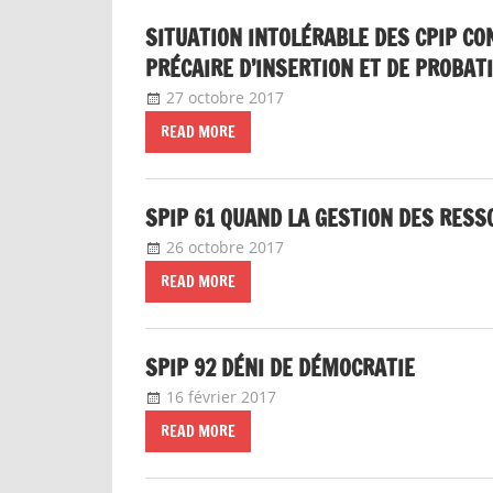
SITUATION INTOLÉRABLE DES CPIP CO
PRÉCAIRE D’INSERTION ET DE PROBAT
27 octobre 2017
delfabsar
Communiqué local
,
No
READ MORE
SPIP 61 QUAND LA GESTION DES RES
26 octobre 2017
delfabsar
Communiqué local
READ MORE
SPIP 92 DÉNI DE DÉMOCRATIE
16 février 2017
delfabsar
Communiqué local
READ MORE