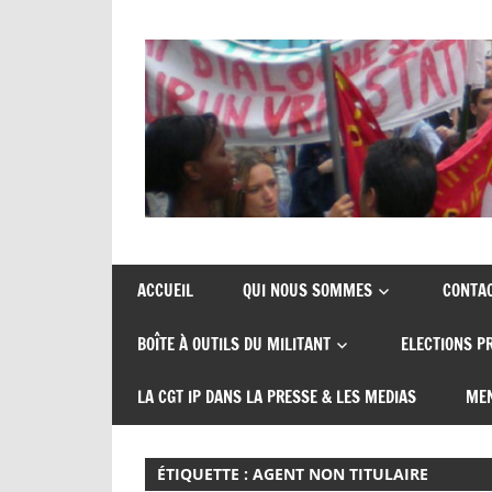
Skip
to
content
Union
CGT
de
insertion
syndicats
ACCUEIL
QUI NOUS SOMMES
CONTA
CGT
probation
BOÎTE À OUTILS DU MILITANT
ELECTIONS P
insertion
probation
LA CGT IP DANS LA PRESSE & LES MEDIAS
MEN
ÉTIQUETTE :
AGENT NON TITULAIRE