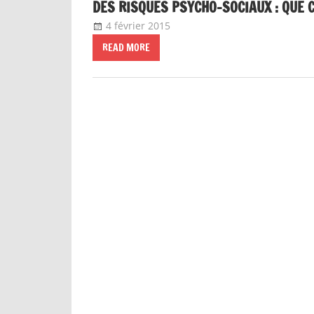
DES RISQUES PSYCHO-SOCIAUX : QUE 
4 février 2015
delfabsar
Communiqué local
READ MORE