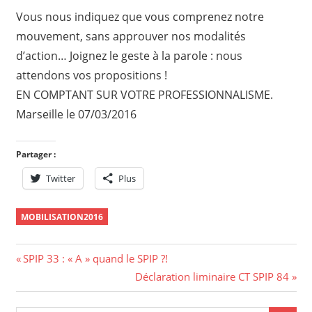
Vous nous indiquez que vous comprenez notre
mouvement, sans approuver nos modalités
d’action… Joignez le geste à la parole : nous
attendons vos propositions !
EN COMPTANT SUR VOTRE PROFESSIONNALISME.
Marseille le 07/03/2016
Partager :
Twitter
Plus
MOBILISATION2016
Navigation
Previous
SPIP 33 : « A » quand le SPIP ?!
Post:
Next
Déclaration liminaire CT SPIP 84
de
Post: