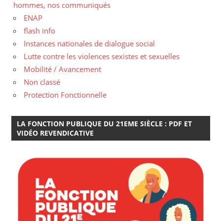
hommes, nos communiqués
ENAP
flash info
Instances nationales de dialogue social
Lutte contre les violences sexistes et sexuelles
Mobilité / Avancement
Non classé
Protection Fonctionnelle
LA FONCTION PUBLIQUE DU 21EME SIÈCLE : PDF ET
VIDÉO REVENDICATIVE