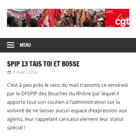
Skip
to
content
Union
CGT
de
MENU
insertion
syndicats
CGT
probation
SPIP 13 TAIS TOI ET BOSSE
insertion
probation
9 mars 2016
delfabsar
Communiqué local
C’est à peu près le sens du mail transmis ce vendredi
par le DFSPIP des Bouches du Rhône par lequel il
apporte tout son soutien à l’administration sur la
volonté de ne laisser aucun espace d’expression aux
agents, leur rappelant caricaturalement leur statut
spécial !