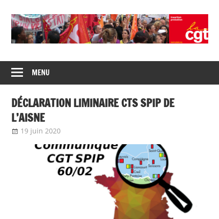
Skip
to
content
Union
CGT
de
MENU
insertion
syndicats
CGT
probation
DÉCLARATION LIMINAIRE CTS SPIP DE
insertion
probation
L’AISNE
19 juin 2020
delfabsar
Communiqué local