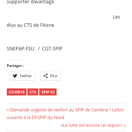
supporter davantage.
Les
élus au CTS de l’Aisne
SNEPAP-FSU / CGT-SPIP
Partager :
Twitter
Plus
COVID19
CTS
SPIP 02
Navigation
Previous
Demande urgente de renfort au SPIP de Cambrai ! Lettre
Post:
ouverte à la DFSPIP du Nord
de
Next
«La lutte est encore un espoir»