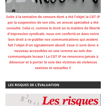
Suite à la tentative de censure dont a été l'objet la CGT IP
par la suspension de son site, un avocat spécialisé a été
consulté. Celui ci, comme le droit en la matière de liberté
d'expression syndicale, nous ont conforté.es dans notre
bon droit à re-publier nos communications qui avaient
fait l'objet d'un signalement abusif. Ceux ci sont donc à
nouveau accessibles en une comme au sein des
communiqués locaux ! La CGT IP ne renoncera jamais à
dénoncer et à porter la voix des victimes de violences
sexistes et sexuelles !!
LES RISQUES DE L’ÉVALUATION