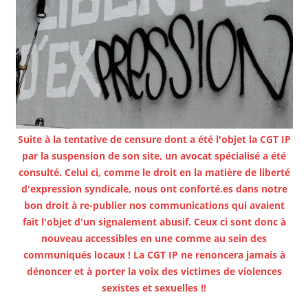
Suite à la tentative de censure dont a été l'objet la CGT IP
par la suspension de son site, un avocat spécialisé a été
consulté. Celui ci, comme le droit en la matière de liberté
d'expression syndicale, nous ont conforté.es dans notre
bon droit à re-publier nos communications qui avaient
fait l'objet d'un signalement abusif. Ceux ci sont donc à
nouveau accessibles en une comme au sein des
communiqués locaux ! La CGT IP ne renoncera jamais à
dénoncer et à porter la voix des victimes de violences
sexistes et sexuelles !!