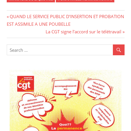
Navigation
Previous
QUAND LE SERVICE PUBLIC D’INSERTION ET PROBATION
Post:
EST ASSIMILE A UNE POUBELLE
de
Next
La CGT signe l’accord sur le télétravail
l’article
Post: