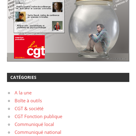
CATÉGORIES
A la une
Boîte à outils
CGT & société
CGT Fonction publique
Communiqué local
Communiqué national