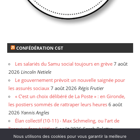
CONFÉDÉRATION CGT
Les salariés du Samu social toujours en grève
7 août
2026
Lincoln Netiele
Le gouvernement prévoit un nouvelle saignée pour
les assurés sociaux
7 août 2026
Régis Frutier
« C’est un choix délibéré de La Poste » : en Gironde,
les postiers sommés de rattraper leurs heures
6 août
2026
Yannis Angles
Élan collectif (10-11) - Max Schmeling, ou l’art de
l’esquive face à Hitler
5 août 2026
Sarah Delattre
Nous utilisons des cookies pour vous garantir la meilleure
Derrière les fermetures de librairies, un secteur en