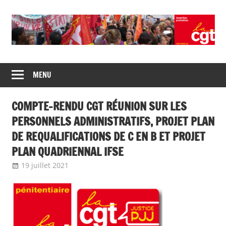
Skip
to
content
Union
CGT
de
MENU
insertion
syndicats
CGT
probation
COMPTE-RENDU CGT RÉUNION SUR LES
insertion
probation
PERSONNELS ADMINISTRATIFS, PROJET PLAN
DE REQUALIFICATIONS DE C EN B ET PROJET
PLAN QUADRIENNAL IFSE
19 juillet 2021
delfabsar
A la une
,
Communiqué national