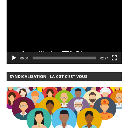
Lecteur
vidéo
00:00
02:27
SYNDICALISATION : LA CGT C’EST VOUS!