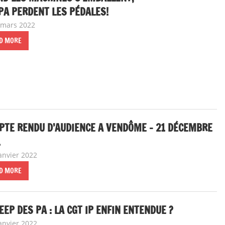
PA PERDENT LES PÉDALES!
 mars 2022
delfabsar
Communiqué local
D MORE
TE RENDU D’AUDIENCE A VENDÔME – 21 DÉCEMBRE
1
janvier 2022
delfabsar
A la une
,
Communiqué national
D MORE
EEP DES PA : LA CGT IP ENFIN ENTENDUE ?
janvier 2022
delfabsar
A la une
,
Communiqué national