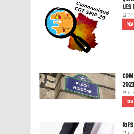
LES 
21
REA
COMP
202
6 
REA
RIFS
6 