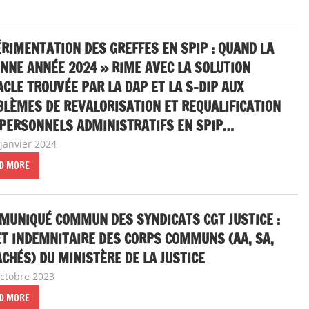
RIMENTATION DES GREFFES EN SPIP : QUAND LA
NNE ANNÉE 2024 » RIME AVEC LA SOLUTION
CLE TROUVÉE PAR LA DAP ET LA S-DIP AUX
LÈMES DE REVALORISATION ET REQUALIFICATION
 PERSONNELS ADMINISTRATIFS EN SPIP…
 janvier 2024
delfabsar
A la une
,
Communiqué national
D MORE
MUNIQUÉ COMMUN DES SYNDICATS CGT JUSTICE :
T INDEMNITAIRE DES CORPS COMMUNS (AA, SA,
CHÉS) DU MINISTÈRE DE LA JUSTICE
octobre 2023
delfabsar
A la une
,
Communiqué national
D MORE