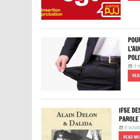
POUR
L’AU
POLI
3 
REA
IFSE DE
PAROLE 
6 octo
READ MO