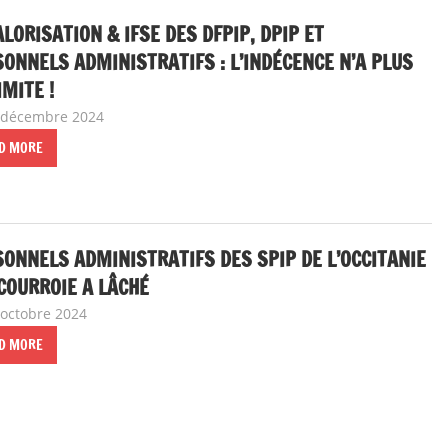
LORISATION & IFSE DES DFPIP, DPIP ET
ONNELS ADMINISTRATIFS : L’INDÉCENCE N’A PLUS
IMITE !
 décembre 2024
delfabsar
A la une
,
Communiqué national
D MORE
ONNELS ADMINISTRATIFS DES SPIP DE L’OCCITANIE
 COURROIE A LÂCHÉ
 octobre 2024
delfabsar
Communiqué local
D MORE