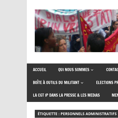
Skip
to
content
Union
CGT
de
insertion
syndicats
ACCUEIL
QUI NOUS SOMMES
CONTA
CGT
probation
BOÎTE À OUTILS DU MILITANT
ELECTIONS P
insertion
probation
LA CGT IP DANS LA PRESSE & LES MEDIAS
MEN
ÉTIQUETTE :
PERSONNELS ADMINISTRATIFS