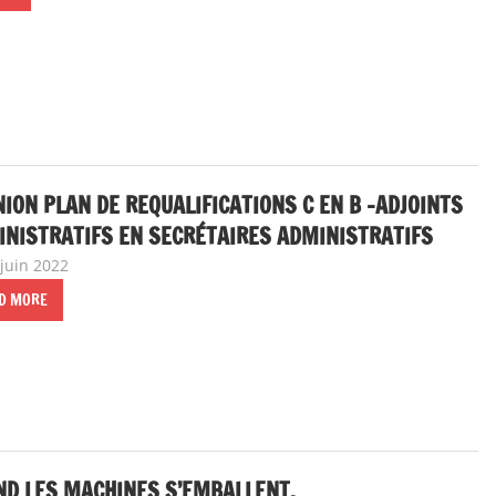
ION PLAN DE REQUALIFICATIONS C EN B –ADJOINTS
NISTRATIFS EN SECRÉTAIRES ADMINISTRATIFS
 juin 2022
delfabsar
Communiqué national
D MORE
ND LES MACHINES S’EMBALLENT,