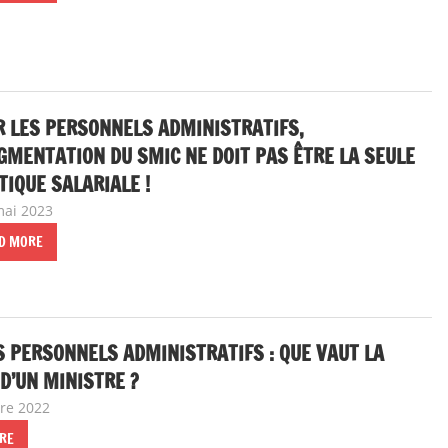
 LES PERSONNELS ADMINISTRATIFS,
GMENTATION DU SMIC NE DOIT PAS ÊTRE LA SEULE
TIQUE SALARIALE !
mai 2023
delfabsar
A la une
,
Communiqué national
D MORE
S PERSONNELS ADMINISTRATIFS : QUE VAUT LA
D’UN MINISTRE ?
bre 2022
delfabsar
A la une
,
Communiqué national
RE