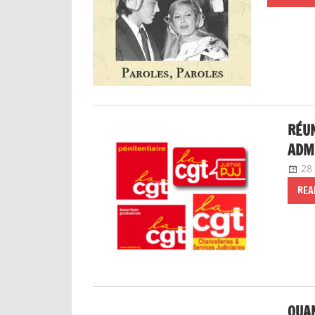
RÉUN
ADMI
28
REA
QUA