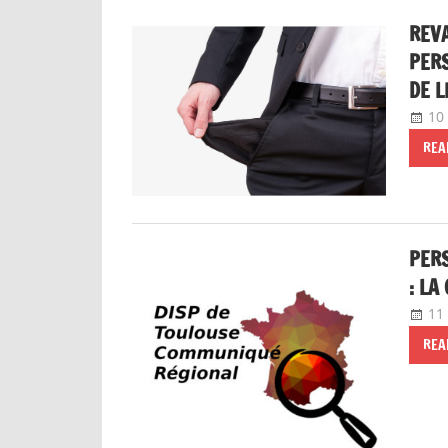
REVA
PERS
DE L
10
REA
PERS
: LA
11
REA