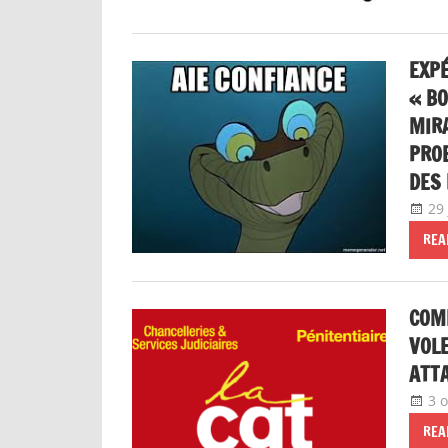
EXPÉ
« BO
MIRA
PROB
DES
29
REA
COM
VOLE
ATTA
3 
REA