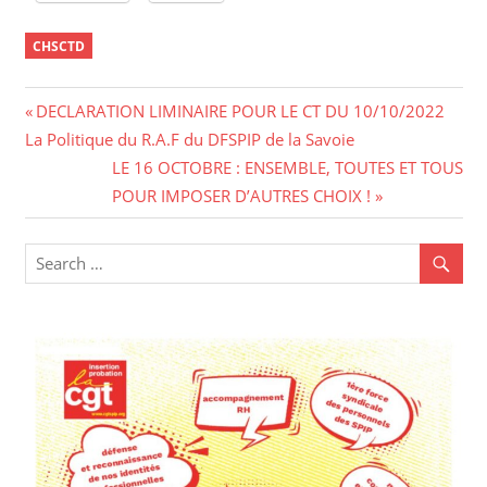
CHSCTD
Navigation
Previous
DECLARATION LIMINAIRE POUR LE CT DU 10/10/2022
Post:
La Politique du R.A.F du DFSPIP de la Savoie
de
Next
LE 16 OCTOBRE : ENSEMBLE, TOUTES ET TOUS
l’article
Post:
POUR IMPOSER D’AUTRES CHOIX !