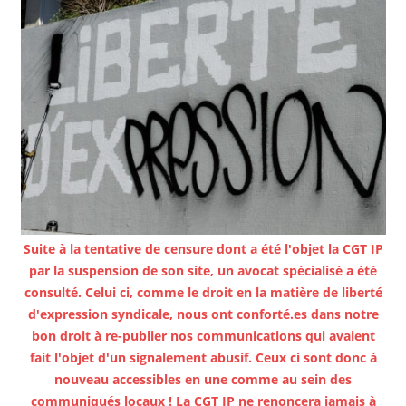
Suite à la tentative de censure dont a été l'objet la CGT IP
par la suspension de son site, un avocat spécialisé a été
consulté. Celui ci, comme le droit en la matière de liberté
d'expression syndicale, nous ont conforté.es dans notre
bon droit à re-publier nos communications qui avaient
fait l'objet d'un signalement abusif. Ceux ci sont donc à
nouveau accessibles en une comme au sein des
communiqués locaux ! La CGT IP ne renoncera jamais à