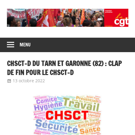
Skip
to
content
Union
CGT
de
MENU
insertion
syndicats
CGT
probation
CHSCT-D DU TARN ET GARONNE (82) : CLAP
insertion
probation
DE FIN POUR LE CHSCT-D
13 octobre 2022
delfabsar
Communiqué local