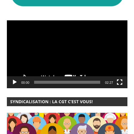
Lecteur
vidéo
00:00
02:27
SYNDICALISATION : LA CGT C’EST VOUS!