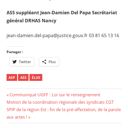
ASS suppléant Jean-Damien Del Papa Secrétariat
général DRHAS Nancy
jean-damien.del-papa@justice.gouv.fr 03 81 65 13 16
Partager :
Twitter
Plus
ASP
ASS
ÉLUS
Navigation
Previous
Communiqué UGFF : Loi sur le renseignement
Next
Post:
Motion de la coordination régionale des syndicats CGT
de
Post:
SPIP de la région Est : fin de la pré-affectation, de la parole
l’article
aux actes !