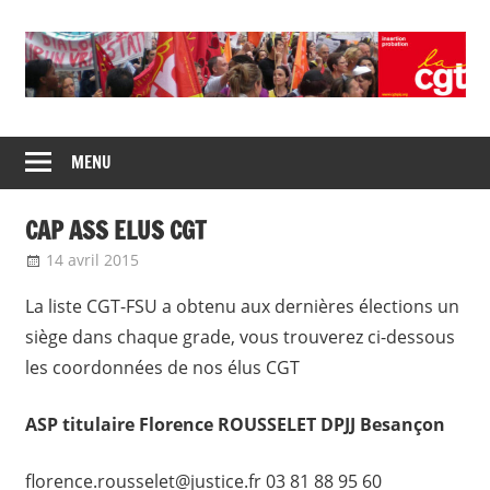
Skip
to
content
Union
CGT
de
MENU
insertion
syndicats
CGT
probation
CAP ASS ELUS CGT
insertion
probation
14 avril 2015
delfabsar
Mobilité / Avancement
La liste CGT-FSU a obtenu aux dernières élections un
siège dans chaque grade, vous trouverez ci-dessous
les coordonnées de nos élus CGT
ASP titulaire Florence ROUSSELET DPJJ Besançon
florence.rousselet@justice.fr 03 81 88 95 60