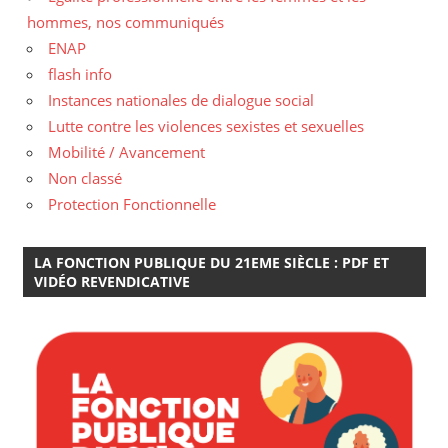
hommes, nos communiqués
ENAP
flash info
Instances nationales de dialogue social
Lutte contre les violences sexistes et sexuelles
Mobilité / Avancement
Non classé
Protection Fonctionnelle
LA FONCTION PUBLIQUE DU 21EME SIÈCLE : PDF ET
VIDÉO REVENDICATIVE