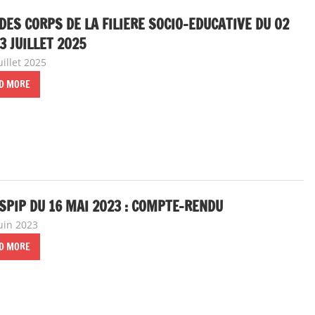
DES CORPS DE LA FILIERE SOCIO-EDUCATIVE DU 02
3 JUILLET 2025
uillet 2025
delfabsar
Communiqué national
,
Instances nationales de dia
D MORE
SPIP DU 16 MAI 2023 : COMPTE-RENDU
juin 2023
delfabsar
Instances nationales de dialogue social
D MORE