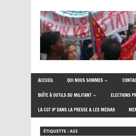
Skip
to
content
Union
CGT
de
insertion
syndicats
ACCUEIL
QUI NOUS SOMMES
CONTA
CGT
probation
BOÎTE À OUTILS DU MILITANT
ELECTIONS P
insertion
probation
LA CGT IP DANS LA PRESSE & LES MEDIAS
MEN
ÉTIQUETTE :
ASS