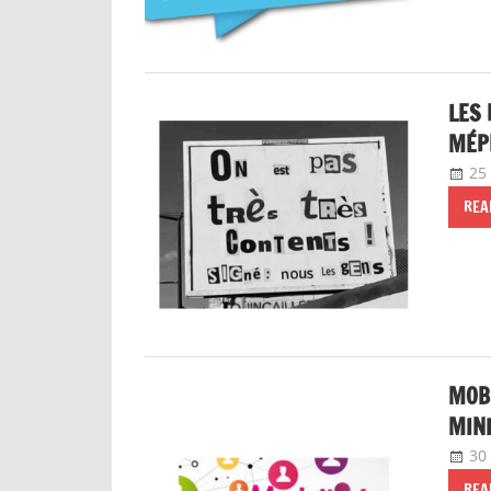
LES 
MÉPR
25
REA
MOBI
MINI
30
REA