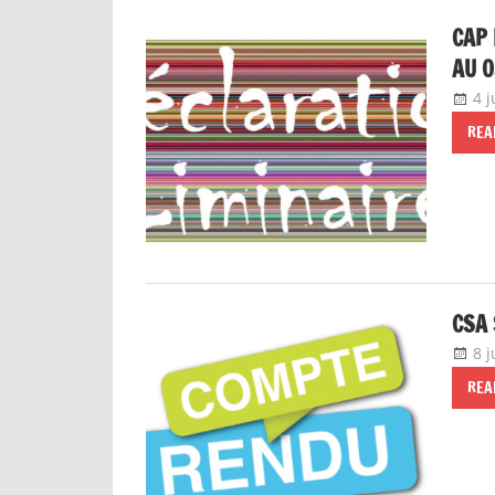
CAP 
AU 0
4 j
REA
CSA 
8 
REA