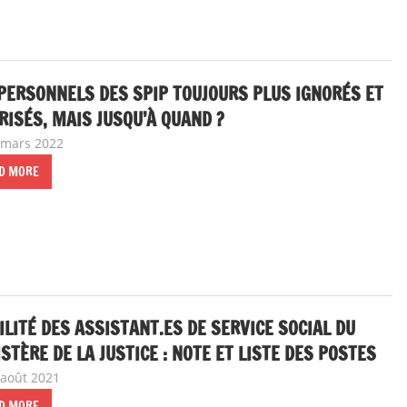
PERSONNELS DES SPIP TOUJOURS PLUS IGNORÉS ET
ISÉS, MAIS JUSQU’À QUAND ?
 mars 2022
delfabsar
A la une
,
Communiqué national
D MORE
LITÉ DES ASSISTANT.ES DE SERVICE SOCIAL DU
STÈRE DE LA JUSTICE : NOTE ET LISTE DES POSTES
 août 2021
delfabsar
A la une
,
Mobilité / Avancement
D MORE