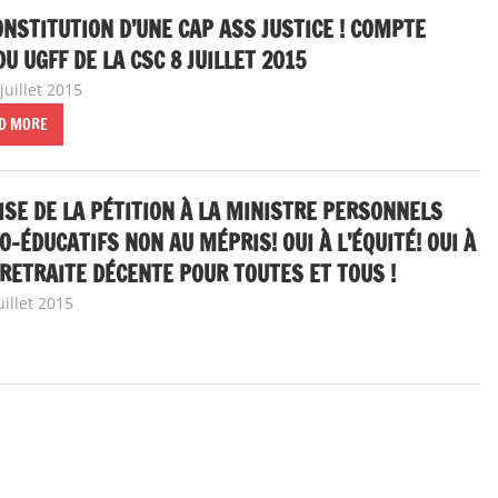
NSTITUTION D’UNE CAP ASS JUSTICE ! COMPTE
U UGFF DE LA CSC 8 JUILLET 2015
juillet 2015
delfabsar
A la une
,
CGT Fonction publique
D MORE
SE DE LA PÉTITION À LA MINISTRE PERSONNELS
O-ÉDUCATIFS NON AU MÉPRIS! OUI À L’ÉQUITÉ! OUI À
RETRAITE DÉCENTE POUR TOUTES ET TOUS !
uillet 2015
delfabsar
A la une
,
Communiqué national