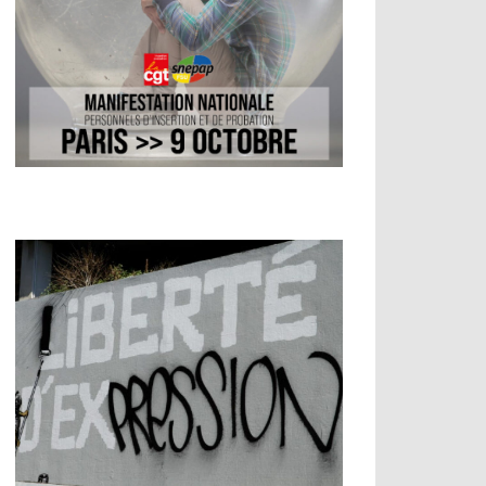
ment
ial