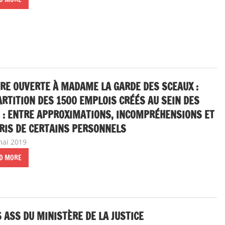
RE OUVERTE À MADAME LA GARDE DES SCEAUX :
RTITION DES 1500 EMPLOIS CRÉÉS AU SEIN DES
 : ENTRE APPROXIMATIONS, INCOMPRÉHENSIONS ET
RIS DE CERTAINS PERSONNELS
mai 2019
delfabsar
A la une
,
Communiqué national
D MORE
 ASS DU MINISTÈRE DE LA JUSTICE