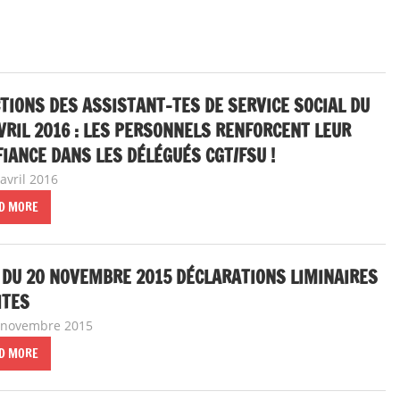
 de dialogue social
,
Mobilité / Avancement
TIONS DES ASSISTANT-TES DE SERVICE SOCIAL DU
VRIL 2016 : LES PERSONNELS RENFORCENT LEUR
IANCE DANS LES DÉLÉGUÉS CGT/FSU !
avril 2016
delfabsar
A la une
,
Communiqué national
,
Mobilité / Avance
D MORE
DU 20 NOVEMBRE 2015 DÉCLARATIONS LIMINAIRES
ITES
 novembre 2015
delfabsar
A la une
,
Instances nationales de dialogue soc
D MORE