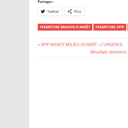
Partager :
Twitter
Plus
FERMETURE MAISON D'ARRÊT
FERMETURE SPIP
Navigation
Previous
SPIP NANCY MILIEU OUVERT : L’URGENCE
Post:
Next
Résultats élections
de
Post:
l’article