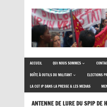
Skip
to
content
Union
CGT
de
insertion
syndicats
ACCUEIL
QUI NOUS SOMMES
CONTA
CGT
probation
BOÎTE À OUTILS DU MILITANT
ELECTIONS P
insertion
probation
LA CGT IP DANS LA PRESSE & LES MEDIAS
MEN
ANTENNE DE LURE DU SPIP DE H