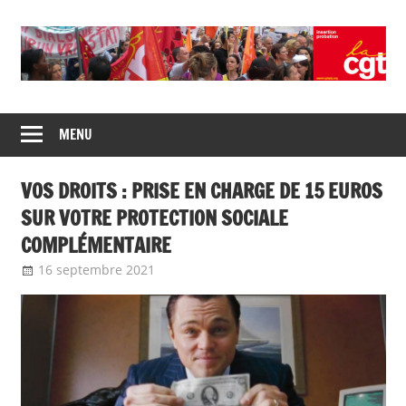
Union
CGT
de
MENU
insertion
syndicats
CGT
probation
VOS DROITS : PRISE EN CHARGE DE 15 EUROS
insertion
probation
SUR VOTRE PROTECTION SOCIALE
COMPLÉMENTAIRE
16 septembre 2021
delfabsar
A la une
,
CGT Fonction publique
,
Communiqué national