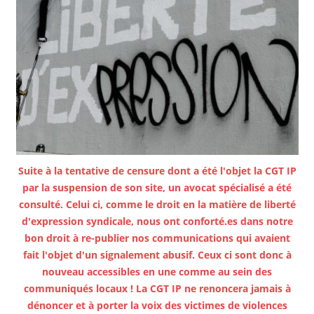
Suite à la tentative de censure dont a été l'objet la CGT IP
par la suspension de son site, un avocat spécialisé a été
consulté. Celui ci, comme le droit en la matière de liberté
d'expression syndicale, nous ont conforté.es dans notre
bon droit à re-publier nos communications qui avaient
fait l'objet d'un signalement abusif. Ceux ci sont donc à
nouveau accessibles en une comme au sein des
communiqués locaux ! La CGT IP ne renoncera jamais à
dénoncer et à porter la voix des victimes de violences