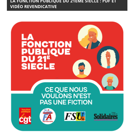
LA FONCTION PUBLIQUE DU 21EME SIÈCLE : PDF ET
VIDÉO REVENDICATIVE