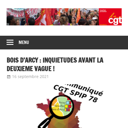
Union
CGT
de
MENU
insertion
syndicats
CGT
probation
BOIS D’ARCY : INQUIETUDES AVANT LA
insertion
probation
DEUXIEME VAGUE !
16 septembre 2021
delfabsar
Communiqué local