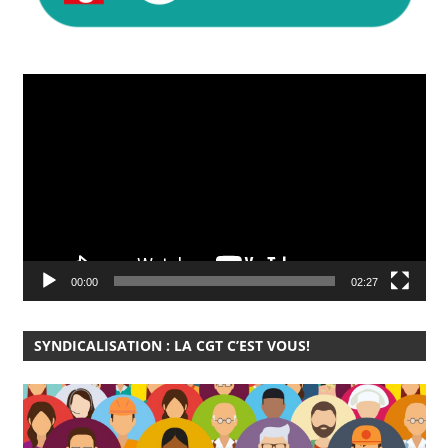
Lecteur
vidéo
00:00
02:27
SYNDICALISATION : LA CGT C’EST VOUS!