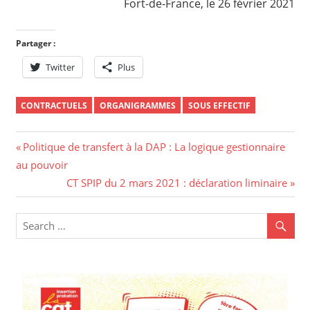
Fort-de-France, le 26 février 2021
Partager :
Twitter
Plus
CONTRACTUELS
ORGANIGRAMMES
SOUS EFFECTIF
Navigation
Previous
Politique de transfert à la DAP : La logique gestionnaire
Post:
au pouvoir
de
Next
CT SPIP du 2 mars 2021 : déclaration liminaire
l’article
Post: