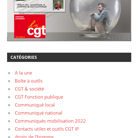
CATÉGORIES
A la une
Boîte à outils
CGT & société
CGT Fonction publique
Communiqué local
Communiqué national
Communiqués mobilisation 2022
Contacts utiles et outils CGT IP
droits de l'homme