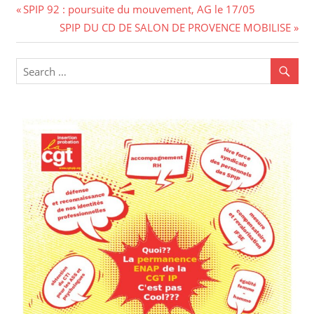
Navigation
Previous
SPIP 92 : poursuite du mouvement, AG le 17/05
Post:
Next
SPIP DU CD DE SALON DE PROVENCE MOBILISE
de
Post:
l’article