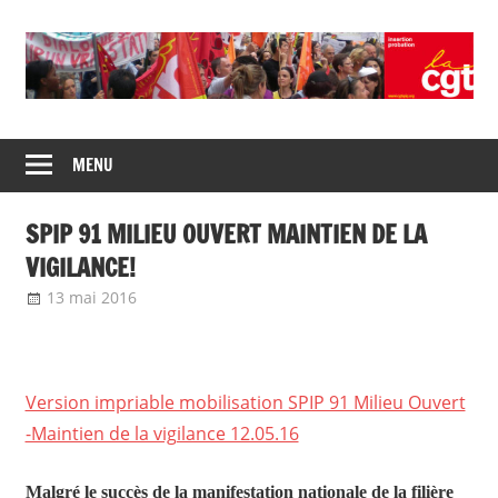
Skip
to
content
Union
CGT
de
MENU
insertion
syndicats
CGT
probation
SPIP 91 MILIEU OUVERT MAINTIEN DE LA
insertion
probation
VIGILANCE!
13 mai 2016
delfabsar
Communiqué local
Version impriable mobilisation SPIP 91 Milieu Ouvert
-Maintien de la vigilance 12.05.16
Malgré le succès de la manifestation nationale de la filière