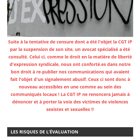
Suite à la tentative de censure dont a été l'objet la CGT IP
par la suspension de son site, un avocat spécialisé a été
consulté. Celui ci, comme le droit en la matière de liberté
d'expression syndicale, nous ont conforté.es dans notre
bon droit à re-publier nos communications qui avaient
fait l'objet d'un signalement abusif. Ceux ci sont donc à
nouveau accessibles en une comme au sein des
communiqués locaux ! La CGT IP ne renoncera jamais à
dénoncer et à porter la voix des victimes de violences
sexistes et sexuelles !!
LES RISQUES DE L’ÉVALUATION