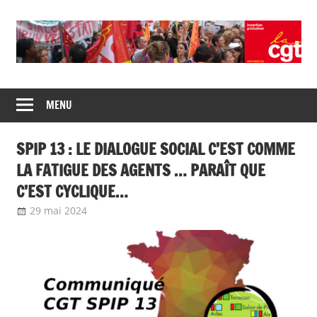
Union
CGT
de
MENU
insertion
syndicats
CGT
probation
SPIP 13 : LE DIALOGUE SOCIAL C’EST COMME
insertion
probation
LA FATIGUE DES AGENTS … PARAÎT QUE
C’EST CYCLIQUE…
29 mai 2024
delfabsar
Communiqué local