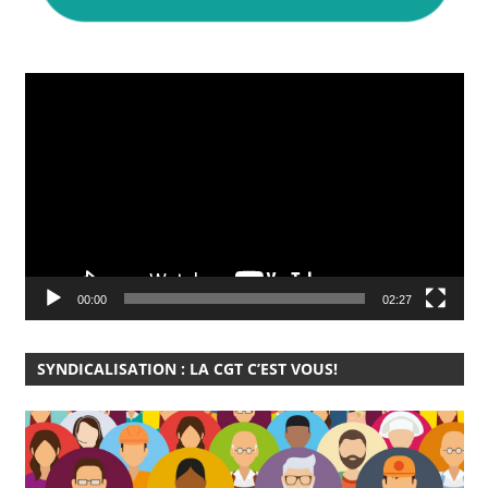
Lecteur
vidéo
00:00
02:27
SYNDICALISATION : LA CGT C’EST VOUS!