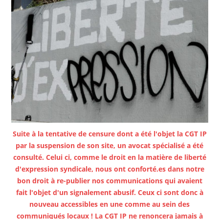
Suite à la tentative de censure dont a été l'objet la CGT IP
par la suspension de son site, un avocat spécialisé a été
consulté. Celui ci, comme le droit en la matière de liberté
d'expression syndicale, nous ont conforté.es dans notre
bon droit à re-publier nos communications qui avaient
fait l'objet d'un signalement abusif. Ceux ci sont donc à
nouveau accessibles en une comme au sein des
communiqués locaux ! La CGT IP ne renoncera jamais à