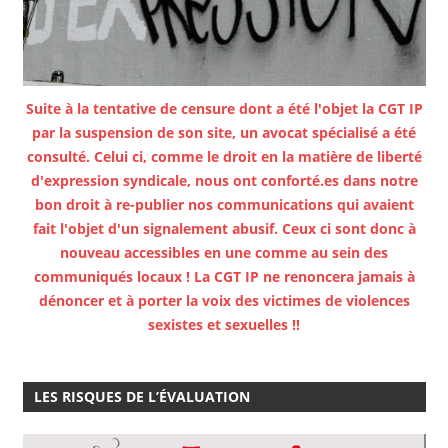
Suite à la tentative de censure dont a été l'objet la CGT IP
par la suspension de son site, un avocat spécialisé a été
consulté. Celui ci, comme le droit en la matière de liberté
d'expression syndicale, nous ont conforté.es dans notre
bon droit à re-publier nos communications qui avaient
fait l'objet d'un signalement abusif. Ceux ci sont donc à
nouveau accessibles en une comme au sein des
communiqués locaux ! La CGT IP ne renoncera jamais à
dénoncer et à porter la voix des victimes de violences
sexistes et sexuelles !!
LES RISQUES DE L’ÉVALUATION