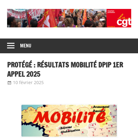
Union
CGT
de
MENU
insertion
syndicats
CGT
probation
PROTÉGÉ : RÉSULTATS MOBILITÉ DPIP 1ER
insertion
probation
APPEL 2025
10 février 2025
delfabsar
A la une
,
Communiqué national