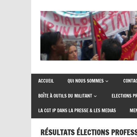
Skip
to
content
Union
CGT
de
insertion
syndicats
ACCUEIL
QUI NOUS SOMMES
CONTA
CGT
probation
BOÎTE À OUTILS DU MILITANT
ELECTIONS P
insertion
probation
LA CGT IP DANS LA PRESSE & LES MEDIAS
MEN
RÉSULTATS ÉLECTIONS PROFESS