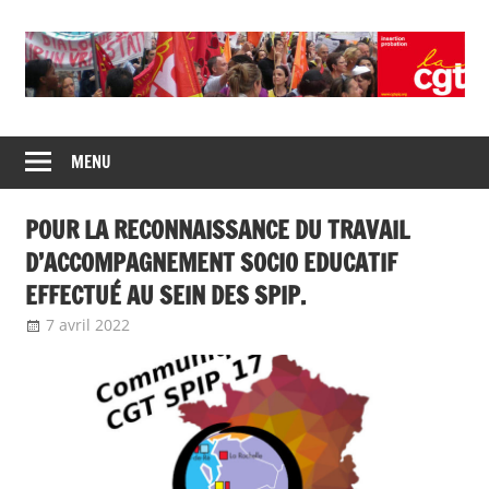
Skip
to
content
Union
CGT
de
MENU
insertion
syndicats
CGT
probation
POUR LA RECONNAISSANCE DU TRAVAIL
insertion
probation
D’ACCOMPAGNEMENT SOCIO EDUCATIF
EFFECTUÉ AU SEIN DES SPIP.
7 avril 2022
delfabsar
Communiqué local
,
Communiqués
mobilisation 2022