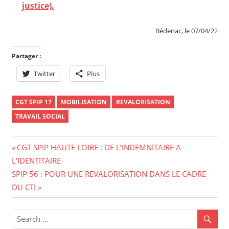
justice).
Bédenac, le 07/04/22
Partager :
Twitter
Plus
CGT SPIP 17
MOBILISATION
REVALORISATION
TRAVAIL SOCIAL
Navigation
Previous
CGT SPIP HAUTE LOIRE : DE L’INDEMNITAIRE A
Post:
L’IDENTITAIRE
de
Next
SPIP 56 : POUR UNE REVALORISATION DANS LE CADRE
l’article
Post:
DU CTI