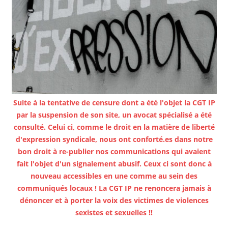
Suite à la tentative de censure dont a été l'objet la CGT IP
par la suspension de son site, un avocat spécialisé a été
consulté. Celui ci, comme le droit en la matière de liberté
d'expression syndicale, nous ont conforté.es dans notre
bon droit à re-publier nos communications qui avaient
fait l'objet d'un signalement abusif. Ceux ci sont donc à
nouveau accessibles en une comme au sein des
communiqués locaux ! La CGT IP ne renoncera jamais à
dénoncer et à porter la voix des victimes de violences
sexistes et sexuelles !!