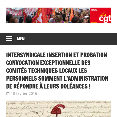
Skip
to
content
Union
CGT
de
MENU
insertion
syndicats
CGT
probation
INTERSYNDICALE INSERTION ET PROBATION
insertion
probation
CONVOCATION EXCEPTIONNELLE DES
COMITÉS TECHNIQUES LOCAUX LES
PERSONNELS SOMMENT L’ADMINISTRATION
DE RÉPONDRE À LEURS DOLÉANCES !
18 février 2016
delfabsar
A la une
,
Communiqué national