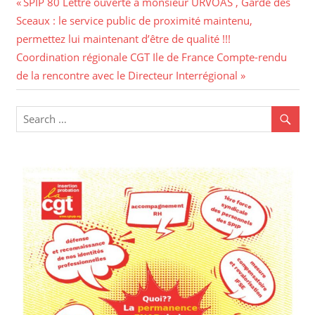
Navigation
Previous
SPIP 80 Lettre ouverte à monsieur URVOAS , Garde des
Post:
Sceaux : le service public de proximité maintenu,
de
permettez lui maintenant d’être de qualité !!!
l’article
Next
Coordination régionale CGT Ile de France Compte-rendu
Post:
de la rencontre avec le Directeur Interrégional