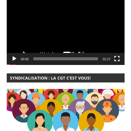
Lecteur
vidéo
00:00
02:27
SYNDICALISATION : LA CGT C’EST VOUS!