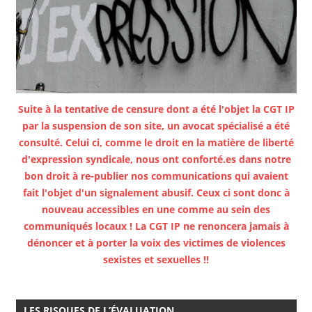
Suite à la tentative de censure dont a été l'objet la CGT IP
par la suspension de son site, un avocat spécialisé a été
consulté. Celui ci, comme le droit en la matière de liberté
d'expression syndicale, nous ont conforté.es dans notre
bon droit à re-publier nos communications qui avaient
fait l'objet d'un signalement abusif. Ceux ci sont donc à
nouveau accessibles en une comme au sein des
communiqués locaux ! La CGT IP ne renoncera jamais à
dénoncer et à porter la voix des victimes de violences
sexistes et sexuelles !!
LES RISQUES DE L’ÉVALUATION