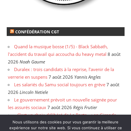
CONFÉDÉRATION CGT
Quand la musique bosse (1/5) - Black Sabbath,
l'accident du travail qui accoucha du heavy metal
8 août
2026
Noah Gaume
Duralex : trois candidats à la reprise, l’avenir de la
verrerie en suspens
7 août 2026
Yannis Angles
Les salariés du Samu social toujours en grève
7 août
2026
Lincoln Netiele
Le gouvernement prévoit un nouvelle saignée pour
les assurés sociaux
7 août 2026
Régis Frutier
« C’est un choix délibéré de La Poste » : en Gironde,
les postiers sommés de rattraper leurs heures
6 août
Nous utilisons des cookies pour vous garantir la meilleure
expérience sur notre site web. Si vous continuez à utiliser ce
2026
Yannis Angles