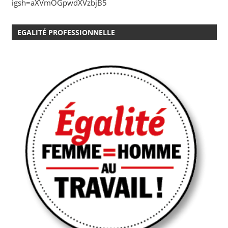
igsh=aXVmOGpwdXVzbjB5
EGALITÉ PROFESSIONNELLE