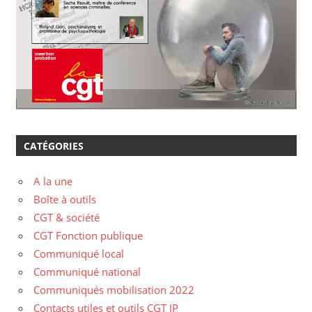
CATÉGORIES
A la une
Boîte à outils
CGT & société
CGT Fonction publique
Communiqué local
Communiqué national
Communiqués mobilisation 2022
Contacts utiles et outils CGT IP