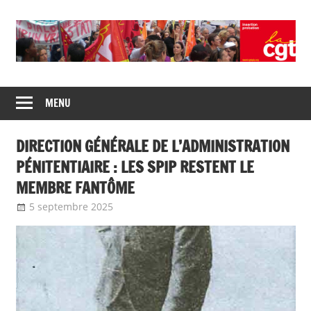
Union
CGT
de
MENU
insertion
syndicats
CGT
probation
DIRECTION GÉNÉRALE DE L’ADMINISTRATION
insertion
probation
PÉNITENTIAIRE : LES SPIP RESTENT LE
MEMBRE FANTÔME
5 septembre 2025
delfabsar
A la une
,
Communiqué national