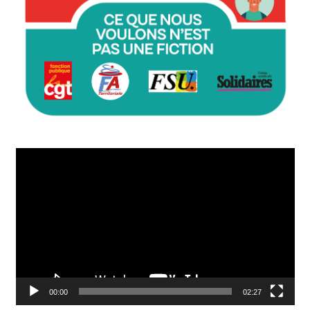
Lecteur
vidéo
00:00
02:27