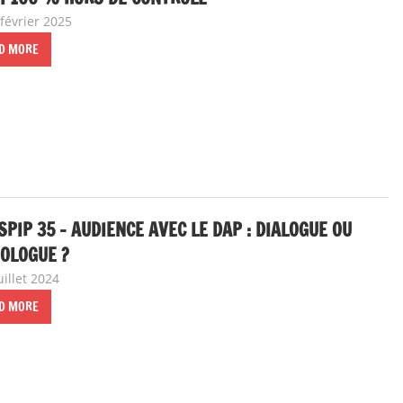
février 2025
delfabsar
Communiqué local
D MORE
SPIP 35 – AUDIENCE AVEC LE DAP : DIALOGUE OU
OLOGUE ?
uillet 2024
delfabsar
Communiqué local
D MORE