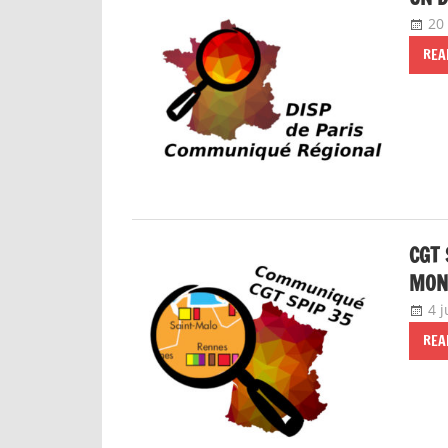
20 
REA
CGT 
MON
4 j
REA