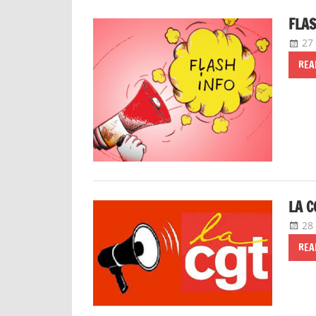
FLAS
27 
REA
LA C
28
REA