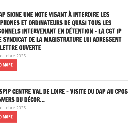
AP SIGNE UNE NOTE VISANT À INTERDIRE LES
PHONES ET ORDINATEURS DE QUASI TOUS LES
ONNELS INTERVENANT EN DÉTENTION – LA CGT IP
E SYNDICAT DE LA MAGISTRATURE LUI ADRESSENT
 LETTRE OUVERTE
 octobre 2025
delfabsar
A la une
,
Communiqué national
D MORE
SPIP CENTRE VAL DE LOIRE – VISITE DU DAP AU CPOS
ENVERS DU DÉCOR…
 octobre 2025
delfabsar
Communiqué local
D MORE