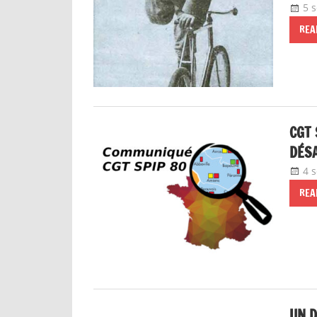
5 
REA
CGT 
DÉSA
4 
REA
UN D