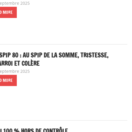
septembre 2025
delfabsar
A la une
,
Communiqué national
D MORE
SPIP 80 : AU SPIP DE LA SOMME, TRISTESSE,
RROI ET COLÈRE
septembre 2025
delfabsar
Communiqué local
D MORE
I 100 % HORS DE CONTRÔLE