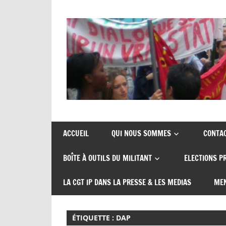
Skip
to
content
Union
CGT
de
insertion
syndicats
ACCUEIL
QUI NOUS SOMMES
CONTA
CGT
probation
BOÎTE À OUTILS DU MILITANT
ELECTIONS P
insertion
probation
LA CGT IP DANS LA PRESSE & LES MEDIAS
MEN
ÉTIQUETTE :
DAP