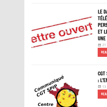
LE D
TÉLÉ
PERS
ET L
UNE
21
REA
CGT 
: L’
13
REA