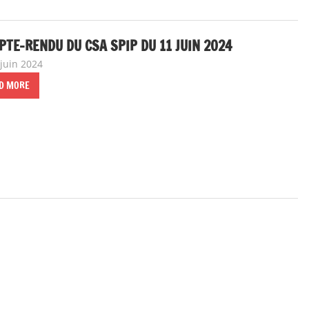
TE-RENDU DU CSA SPIP DU 11 JUIN 2024
 juin 2024
delfabsar
Communiqué national
,
Instances nationales de dial
D MORE