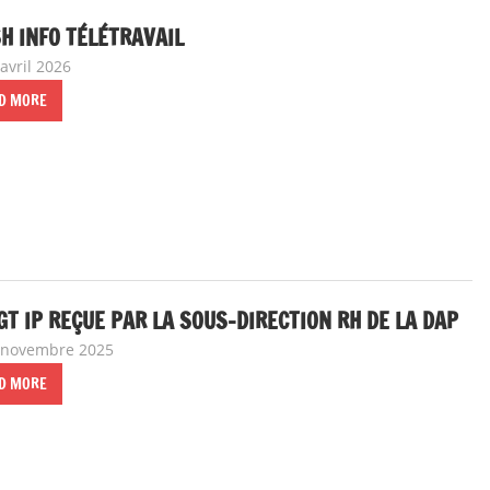
H INFO TÉLÉTRAVAIL
avril 2026
delfabsar
A la une
,
Communiqué national
D MORE
GT IP REÇUE PAR LA SOUS-DIRECTION RH DE LA DAP
 novembre 2025
delfabsar
A la une
,
Communiqué national
D MORE