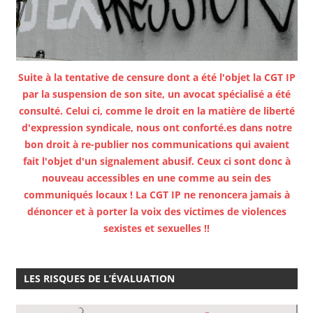
Suite à la tentative de censure dont a été l'objet la CGT IP
par la suspension de son site, un avocat spécialisé a été
consulté. Celui ci, comme le droit en la matière de liberté
d'expression syndicale, nous ont conforté.es dans notre
bon droit à re-publier nos communications qui avaient
fait l'objet d'un signalement abusif. Ceux ci sont donc à
nouveau accessibles en une comme au sein des
communiqués locaux ! La CGT IP ne renoncera jamais à
dénoncer et à porter la voix des victimes de violences
sexistes et sexuelles !!
LES RISQUES DE L’ÉVALUATION