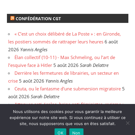
CONFÉDÉRATION CGT
« C’est un choix délibéré de La Poste » : en Gironde,
les postiers sommés de rattraper leurs heures
6 août
2026
Yannis Angles
Élan collectif (10-11) - Max Schmeling, ou l’art de
l’esquive face à Hitler
5 août 2026
Sarah Delattre
Derrière les fermetures de librairies, un secteur en
crise
5 août 2026
Yannis Angles
Ceuta, ou le fantasme d'une submersion migratoire
5
août 2026
Sarah Delattre
Attaques anti-écolos, haine anti-féministes, racisme :
face aux incendies, les délires de l'extrême droite
31
Nous utilisons des cookies pour vous garantir la meilleure
expérience sur notre site web. Si vous continuez à utiliser ce
juillet 2026
Enzo Hanart
site, nous supposerons que vous en êtes satisfait.
OK
Non