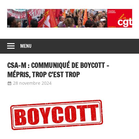
Union
CGT
de
MENU
insertion
syndicats
CGT
probation
CSA-M : COMMUNIQUÉ DE BOYCOTT –
insertion
probation
MÉPRIS, TROP C’EST TROP
28 novembre 2024
delfabsar
A la une
,
Communiqué national