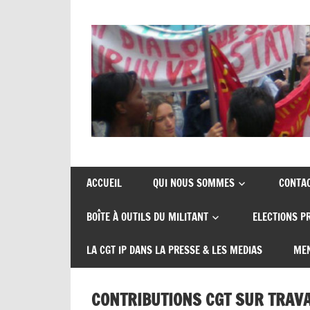
Skip
to
content
Union
CGT
de
insertion
syndicats
ACCUEIL
QUI NOUS SOMMES
CONTA
CGT
probation
BOÎTE À OUTILS DU MILITANT
ELECTIONS P
insertion
probation
LA CGT IP DANS LA PRESSE & LES MEDIAS
MEN
CONTRIBUTIONS CGT SUR TRAVA