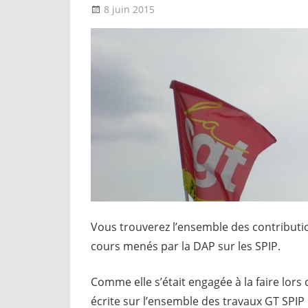
8 juin 2015
delfabsar
A la une
,
CGT & société
Vous trouverez l’ensemble des contributio
cours menés par la DAP sur les SPIP.
Comme elle s’était engagée à la faire lors 
écrite sur l’ensemble des travaux GT SPIP 