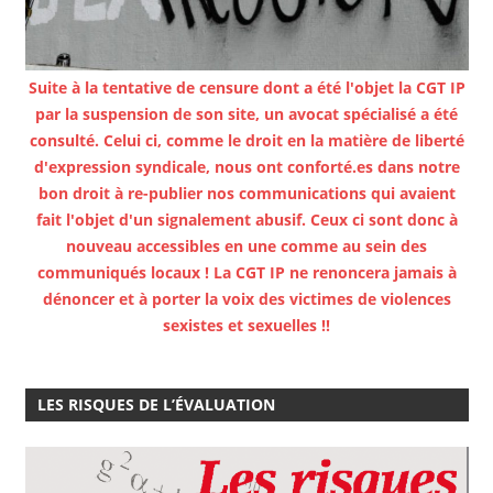
Suite à la tentative de censure dont a été l'objet la CGT IP
par la suspension de son site, un avocat spécialisé a été
consulté. Celui ci, comme le droit en la matière de liberté
d'expression syndicale, nous ont conforté.es dans notre
bon droit à re-publier nos communications qui avaient
fait l'objet d'un signalement abusif. Ceux ci sont donc à
nouveau accessibles en une comme au sein des
communiqués locaux ! La CGT IP ne renoncera jamais à
dénoncer et à porter la voix des victimes de violences
sexistes et sexuelles !!
LES RISQUES DE L’ÉVALUATION