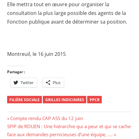
Elle mettra tout en œuvre pour organiser la
consultation la plus large possible des agents de la
Fonction publique avant de déterminer sa position.
Montreuil, le 16 juin 2015
Partager :
Twitter
Plus
FILIÈRE SOCIALE
GRILLES INDICIAIRES
PPCR
Navigation
Previous
Compte rendu CAP ASS du 12 juin
Next
Post:
SPIP de ROUEN : Une hiérarchie qui a peur et qui se cache
de
Post:
face aux demandes pernicieuses d’une équipe, ….