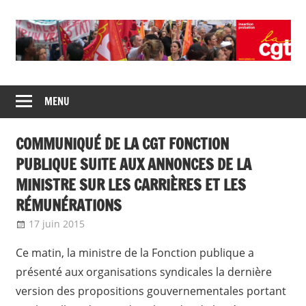
Skip
to
content
Union
CGT
de
MENU
insertion
syndicats
CGT
probation
COMMUNIQUÉ DE LA CGT FONCTION
insertion
probation
PUBLIQUE SUITE AUX ANNONCES DE LA
MINISTRE SUR LES CARRIÈRES ET LES
RÉMUNÉRATIONS
17 juin 2015
delfabsar
CGT Fonction publique
Ce matin, la ministre de la Fonction publique a
présenté aux organisations syndicales la dernière
version des propositions gouvernementales portant