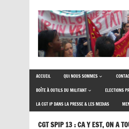
Union
CGT
de
insertion
syndicats
ACCUEIL
QUI NOUS SOMMES
CONTA
CGT
probation
BOÎTE À OUTILS DU MILITANT
ELECTIONS P
insertion
probation
LA CGT IP DANS LA PRESSE & LES MEDIAS
MEN
CGT SPIP 13 : CA Y EST, ON A T