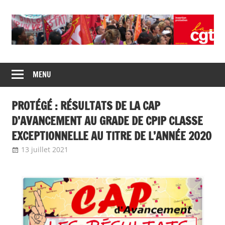
Union
CGT
de
MENU
insertion
syndicats
CGT
probation
PROTÉGÉ : RÉSULTATS DE LA CAP
insertion
probation
D’AVANCEMENT AU GRADE DE CPIP CLASSE
EXCEPTIONNELLE AU TITRE DE L’ANNÉE 2020
13 juillet 2021
delfabsar
A la une
,
Communiqué national