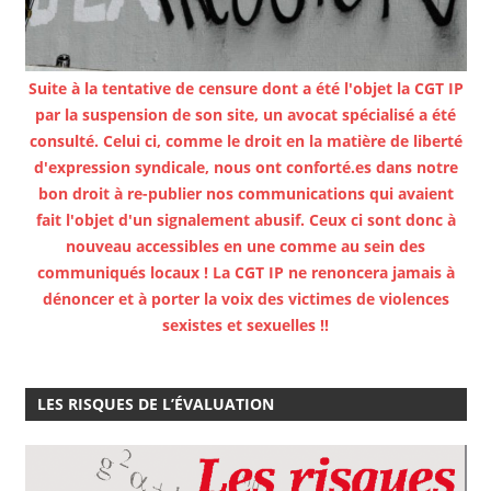
Suite à la tentative de censure dont a été l'objet la CGT IP
par la suspension de son site, un avocat spécialisé a été
consulté. Celui ci, comme le droit en la matière de liberté
d'expression syndicale, nous ont conforté.es dans notre
bon droit à re-publier nos communications qui avaient
fait l'objet d'un signalement abusif. Ceux ci sont donc à
nouveau accessibles en une comme au sein des
communiqués locaux ! La CGT IP ne renoncera jamais à
dénoncer et à porter la voix des victimes de violences
sexistes et sexuelles !!
LES RISQUES DE L’ÉVALUATION