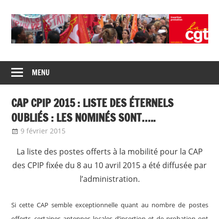
Skip
to
content
Union
CGT
de
MENU
insertion
syndicats
CGT
probation
CAP CPIP 2015 : LISTE DES ÉTERNELS
insertion
probation
OUBLIÉS : LES NOMINÉS SONT…..
9 février 2015
delfabsar
Communiqué local
La liste des postes offerts à la mobilité pour la CAP
des CPIP fixée du 8 au 10 avril 2015 a été diffusée par
l’administration.
Si cette CAP semble exceptionnelle quant au nombre de postes
offerts, certaines antennes locales d’insertion et de probation ont