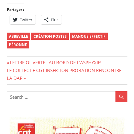
Partager :
Twitter
Plus
ABBEVILLE
CRÉATION POSTES
MANQUE EFFECTIF
PÉRONNE
Navigation
Previous
LETTRE OUVERTE : AU BORD DE L’ASPHYXIE!
Next
Post:
LE COLLECTIF CGT INSERTION PROBATION RENCONTRE
de
Post:
LA DAP
l’article