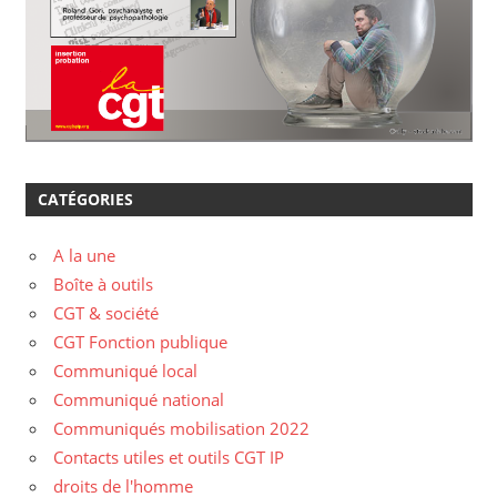
CATÉGORIES
A la une
Boîte à outils
CGT & société
CGT Fonction publique
Communiqué local
Communiqué national
Communiqués mobilisation 2022
Contacts utiles et outils CGT IP
droits de l'homme