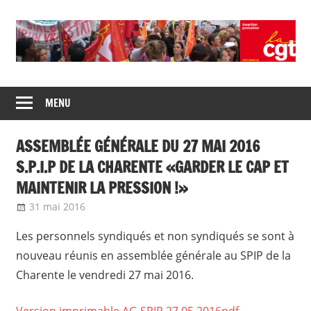
Skip
to
content
Union
CGT
de
MENU
insertion
syndicats
CGT
probation
ASSEMBLÉE GÉNÉRALE DU 27 MAI 2016
insertion
probation
S.P.I.P DE LA CHARENTE «GARDER LE CAP ET
MAINTENIR LA PRESSION !»
31 mai 2016
delfabsar
Communiqué local
Les personnels syndiqués et non syndiqués se sont à
nouveau réunis en assemblée générale au SPIP de la
Charente le vendredi 27 mai 2016.
Version imprimable AG SPIP 27 05 2016pdf