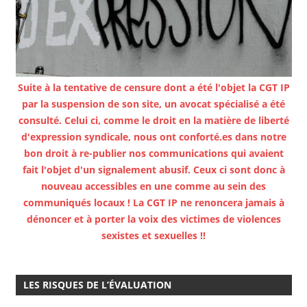
Suite à la tentative de censure dont a été l'objet la CGT IP
par la suspension de son site, un avocat spécialisé a été
consulté. Celui ci, comme le droit en la matière de liberté
d'expression syndicale, nous ont conforté.es dans notre
bon droit à re-publier nos communications qui avaient
fait l'objet d'un signalement abusif. Ceux ci sont donc à
nouveau accessibles en une comme au sein des
communiqués locaux ! La CGT IP ne renoncera jamais à
dénoncer et à porter la voix des victimes de violences
sexistes et sexuelles !!
LES RISQUES DE L’ÉVALUATION