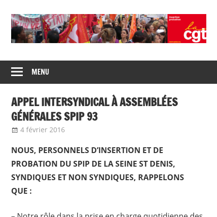
Skip
to
content
Union
CGT
de
MENU
insertion
syndicats
CGT
probation
APPEL INTERSYNDICAL À ASSEMBLÉES
insertion
probation
GÉNÉRALES SPIP 93
4 février 2016
delfabsar
Communiqué local
NOUS, PERSONNELS D’INSERTION ET DE
PROBATION DU SPIP DE LA SEINE ST DENIS,
SYNDIQUES ET NON SYNDIQUES, RAPPELONS
QUE :
– Notre rôle dans la prise en charge quotidienne des