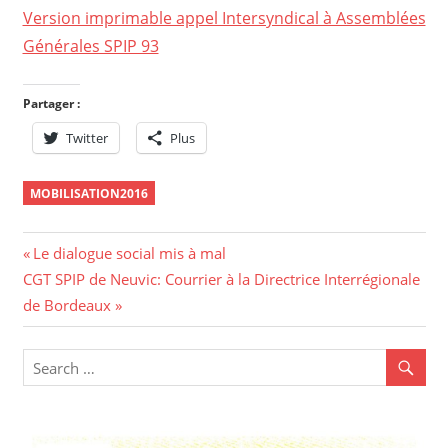
Version imprimable appel Intersyndical à Assemblées
Générales SPIP 93
Partager :
Twitter
Plus
MOBILISATION2016
Navigation
Previous
Le dialogue social mis à mal
Next
Post:
CGT SPIP de Neuvic: Courrier à la Directrice Interrégionale
de
Post:
de Bordeaux
l’article