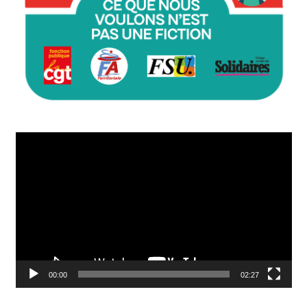
Lecteur
vidéo
00:00
02:27