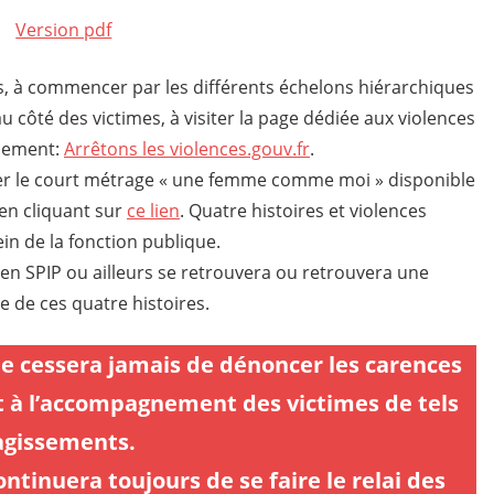
Version pdf
s, à commencer par les différents échelons hiérarchiques
côté des victimes, à visiter la page dédiée aux violences
rnement:
Arrêtons les violences.gouv.fr
.
nner le court métrage « une femme comme moi » disponible
en cliquant sur
ce lien
. Quatre histoires et violences
n de la fonction publique.
 SPIP ou ailleurs se retrouvera ou retrouvera une
e de ces quatre histoires.
ne cessera jamais de dénoncer les carences
t à l’accompagnement des victimes de tels
agissements.
ntinuera toujours de se faire le relai des