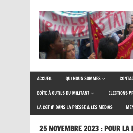
Skip
to
content
Union
CGT
de
insertion
syndicats
ACCUEIL
QUI NOUS SOMMES
CONTA
CGT
probation
BOÎTE À OUTILS DU MILITANT
ELECTIONS P
insertion
probation
LA CGT IP DANS LA PRESSE & LES MEDIAS
MEN
25 NOVEMBRE 2023 : POUR LA 