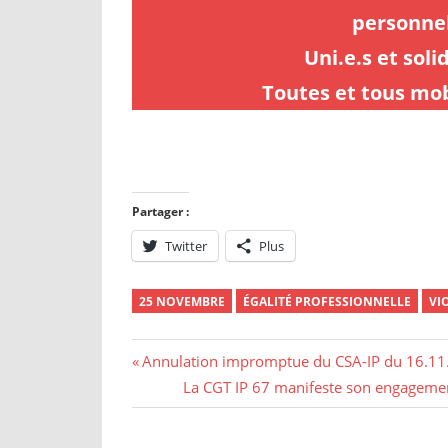
personnel
Uni.e.s et sol
Toutes et tous mob
Partager :
Twitter
Plus
25 NOVEMBRE
ÉGALITÉ PROFESSIONNELLE
VI
Navigation
Previous
Annulation impromptue du CSA-IP du 16.11.2
Post:
Next
La CGT IP 67 manifeste son engagement 
de
Post:
l’article