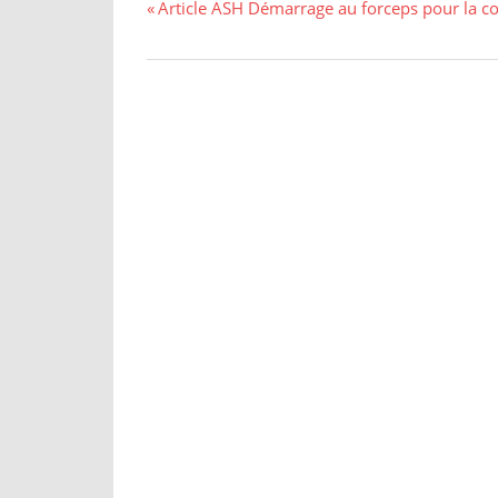
Navigation
Previous
Article ASH Démarrage au forceps pour la co
Post:
de
l’article