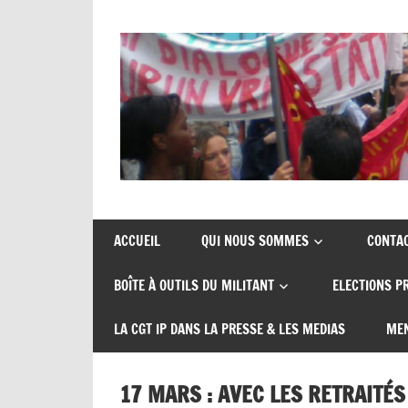
Skip
to
content
Union
CGT
de
insertion
syndicats
ACCUEIL
QUI NOUS SOMMES
CONTA
CGT
probation
BOÎTE À OUTILS DU MILITANT
ELECTIONS P
insertion
probation
LA CGT IP DANS LA PRESSE & LES MEDIAS
MEN
17 MARS : AVEC LES RETRAITÉS