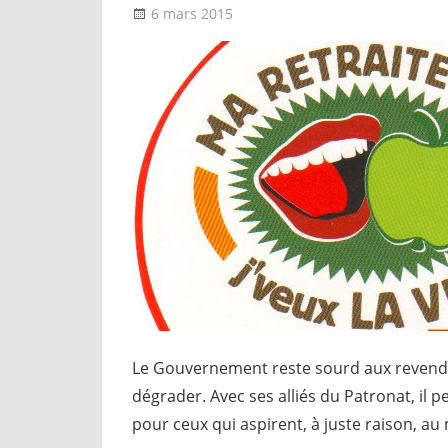
6 mars 2015
delfabsar
A la une
,
CGT Fonction pu
Le Gouvernement reste sourd aux revendica
dégrader. Avec ses alliés du Patronat, il p
pour ceux qui aspirent, à juste raison, au 