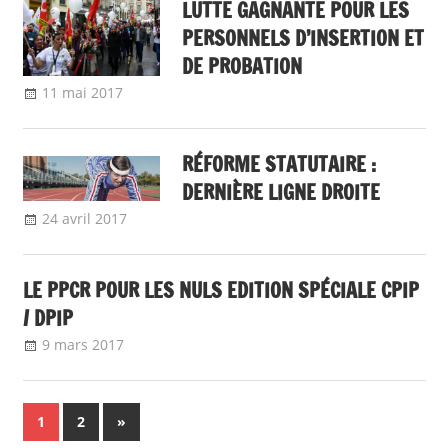
LUTTE GAGNANTE POUR LES
PERSONNELS D’INSERTION ET
DE PROBATION
11 mai 2017
delfabsar
A la une
,
Communiqué national
RÉFORME STATUTAIRE :
DERNIÈRE LIGNE DROITE
24 avril 2017
delfabsar
Communiqué national
LE PPCR POUR LES NULS EDITION SPÉCIALE CPIP
/ DPIP
9 mars 2017
delfabsar
Boîte à outils
,
Instances nationales de
dialogue social
Navigation
Next
1
2
»
Posts