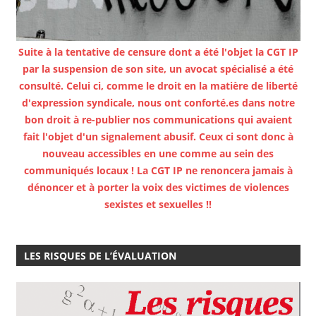
Suite à la tentative de censure dont a été l'objet la CGT IP
par la suspension de son site, un avocat spécialisé a été
consulté. Celui ci, comme le droit en la matière de liberté
d'expression syndicale, nous ont conforté.es dans notre
bon droit à re-publier nos communications qui avaient
fait l'objet d'un signalement abusif. Ceux ci sont donc à
nouveau accessibles en une comme au sein des
communiqués locaux ! La CGT IP ne renoncera jamais à
dénoncer et à porter la voix des victimes de violences
sexistes et sexuelles !!
LES RISQUES DE L’ÉVALUATION