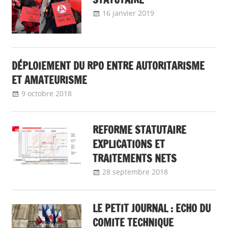
16 janvier 2019
delfabsar
A la une
DÉPLOIEMENT DU RPO ENTRE AUTORITARISME
ET AMATEURISME
9 octobre 2018
delfabsar
Communiqué national
REFORME STATUTAIRE
EXPLICATIONS ET
TRAITEMENTS NETS
28 septembre 2018
delfabsar
A la une
LE PETIT JOURNAL : ECHO DU
COMITE TECHNIQUE