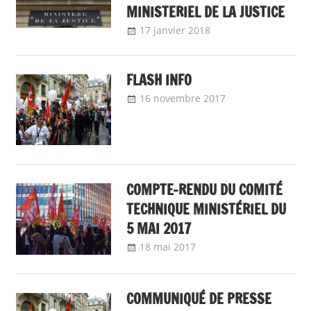
MINISTERIEL DE LA JUSTICE
17 janvier 2018
delfabsar
A la une
,
Instances
nationales de
FLASH INFO
dialogue social
16 novembre 2017
delfabsar
A la une
,
Communiqué
national
COMPTE-RENDU DU COMITÉ
TECHNIQUE MINISTÉRIEL DU
5 MAI 2017
18 mai 2017
delfabsar
A la une
,
Instances
nationales de
dialogue social
COMMUNIQUÉ DE PRESSE