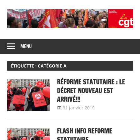
Skip
to
content
Union
CGT
de
MENU
insertion
syndicats
CGT
probation
insertion
ÉTIQUETTE :
CATÉGORIE A
probation
RÉFORME STATUTAIRE : LE
DÉCRET NOUVEAU EST
ARRIVÉ!!!
31 janvier 2019
delfabsar
A la une
,
Communiqué
national
FLASH INFO REFORME
STATUTAIRE