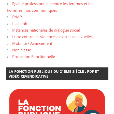
Egalité professionnelle entre les femmes et les
hommes, nos communiqués
ENAP
flash info
Instances nationales de dialogue social
Lutte contre les violences sexistes et sexuelles
Mobilité / Avancement
Non classé
Protection Fonctionnelle
LA FONCTION PUBLIQUE DU 21EME SIÈCLE : PDF ET
VIDÉO REVENDICATIVE