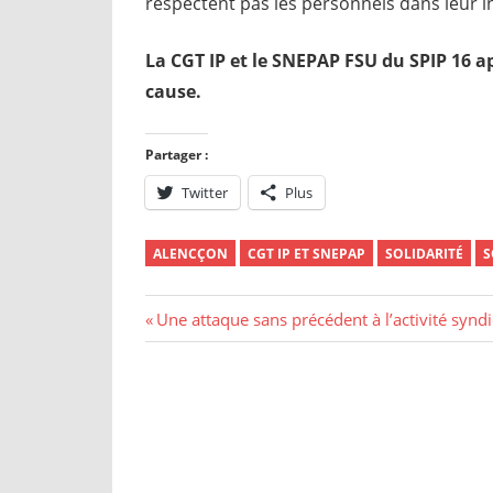
respectent pas les personnels dans leur i
La CGT IP et le SNEPAP FSU du SPIP 16 
cause.
Partager :
Twitter
Plus
ALENCÇON
CGT IP ET SNEPAP
SOLIDARITÉ
S
Navigation
Previous
Une attaque sans précédent à l’activité syndi
Post:
de
l’article