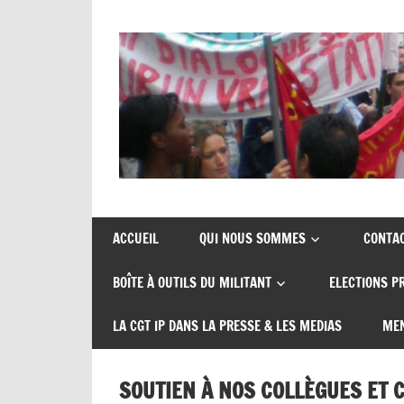
Skip
to
content
Union
CGT
de
insertion
syndicats
ACCUEIL
QUI NOUS SOMMES
CONTA
CGT
probation
BOÎTE À OUTILS DU MILITANT
ELECTIONS P
insertion
probation
LA CGT IP DANS LA PRESSE & LES MEDIAS
MEN
SOUTIEN À NOS COLLÈGUES ET 