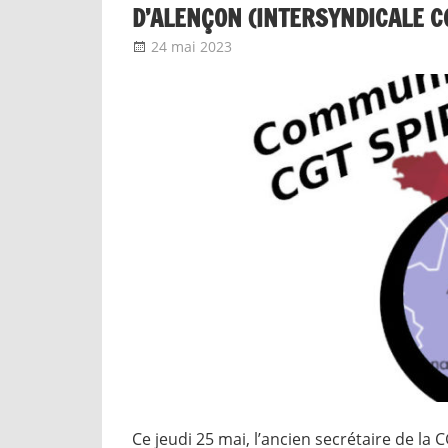
D’ALENÇON (INTERSYNDICALE C
24 mai 2023
delfabsar
Communiqué local
Ce jeudi 25 mai, l’ancien secrétaire de l