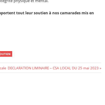
ntégrité physique et mental.
apportent tout leur soutien à nos camarades mis en
OUTIEN
Next
cale
DECLARATION LIMINAIRE – CSA LOCAL DU 25 mai 2023
Post: