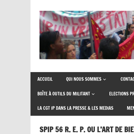
Skip
to
content
Union
CGT
de
insertion
syndicats
ACCUEIL
QUI NOUS SOMMES
CONTA
CGT
probation
BOÎTE À OUTILS DU MILITANT
ELECTIONS P
insertion
probation
LA CGT IP DANS LA PRESSE & LES MEDIAS
MEN
SPIP 56 R. E. P. OU L’ART DE BI