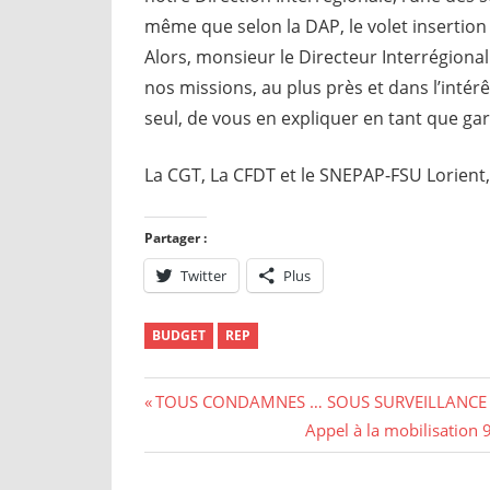
même que selon la DAP, le volet insertion
Alors, monsieur le Directeur Interrégiona
nos missions, au plus près et dans l’intérê
seul, de vous en expliquer en tant que gar
La CGT, La CFDT et le SNEPAP-FSU Lorient,
Partager :
Twitter
Plus
BUDGET
REP
Navigation
Previous
TOUS CONDAMNES … SOUS SURVEILLANCE E
Post:
Next
Appel à la mobilisation
de
Post: