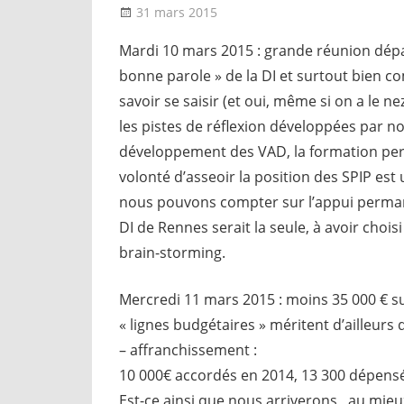
31 mars 2015
delfabsar
Communiqué local
Mardi 10 mars 2015 : grande réunion dépa
bonne parole » de la DI et surtout bien co
savoir se saisir (et oui, même si on a le n
les pistes de réflexion développées par no
développement des VAD, la formation perm
volonté d’asseoir la position des SPIP est 
nous pouvons compter sur l’appui permanen
DI de Rennes serait la seule, à avoir choi
brain-storming.
Mercredi 11 mars 2015 : moins 35 000 € s
« lignes budgétaires » méritent d’ailleurs q
– affranchissement :
10 000€ accordés en 2014, 13 300 dépensés
Est-ce ainsi que nous arriverons , au mieu