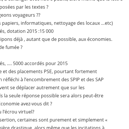
osées par les textes ?
geons voyageurs ??
papiers, informatiques, nettoyage des locaux …etc)
és, dotation 2015 :15 000
cipons déjà , autant que de possible, aux économies.
de fumée ?
és, …. 5000 accordés pour 2015
le et des placements PSE, pourtant fortement
n réfléchi à l’encombrement des SPIP et des SAP
uvent se déplacer autrement que sur les
 la seule réponse possible sera alors peut-être
 Economie avez-vous dit ?
 l’écrou virtuel?
sertion, certaines sont purement et simplement «
ière drastique, alors même que les incitations à