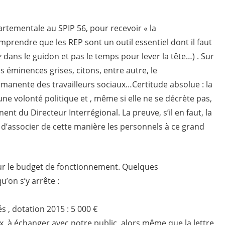
rtementale au SPIP 56, pour recevoir « la
mprendre que les REP sont un outil essentiel dont il faut
ez dans le guidon et pas le temps pour lever la tête…) . Sur
s éminences grises, citons, entre autre, le
anente des travailleurs sociaux…Certitude absolue : la
une volonté politique et , même si elle ne se décrète pas,
t du Directeur Interrégional. La preuve, s’il en faut, la
si d’associer de cette manière les personnels à ce grand
ur le budget de fonctionnement. Quelques
u’on s’y arrête :
 , dotation 2015 : 5 000 €
x, à échanger avec notre public, alors même que la lettre