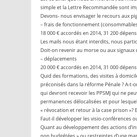
simple et la Lettre Recommandée sont imp
Devons- nous envisager le recours aux pi
– frais de fonctionnement (consommables 
18 000 € accordés en 2014, 31 200 dépens
Les mails nous étant interdits, nous parti
Doit-on revenir au morse ou aux signaux 
– déplacements
20 000 € accordés en 2014, 31 000 dépens
Quid des formations, des visites à domici
préconisés dans la réforme Pénale ? A-t-o
qui devront recevoir les PPSMJ qui ne pe
permanences délocalisées et pour lesquels
« révocation et retour à la case prison »?
Faut-il développer les visio-conférences ou
Quant au développement des actions d’in
non budgétées » ou restreintes d’une man