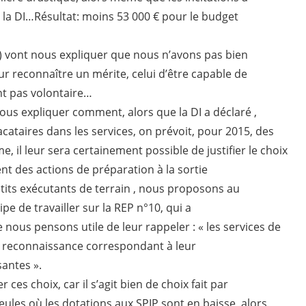
 la DI…Résultat: moins 53 000 € pour le budget
) vont nous expliquer que nous n’avons pas bien
eur reconnaître un mérite, celui d’être capable de
ent pas volontaire…
ous expliquer comment, alors que la DI a déclaré ,
vacataires dans les services, on prévoit, pour 2015, des
il leur sera certainement possible de justifier le choix
ment des actions de préparation à la sortie
ts exécutants de terrain , nous proposons au
pe de travailler sur la REP n°10, qui a
ous pensons utile de leur rappeler : « les services de
ne reconnaissance correspondant à leur
santes ».
 ces choix, car il s’agit bien de choix fait par
seules où les dotations aux SPIP sont en baisse, alors