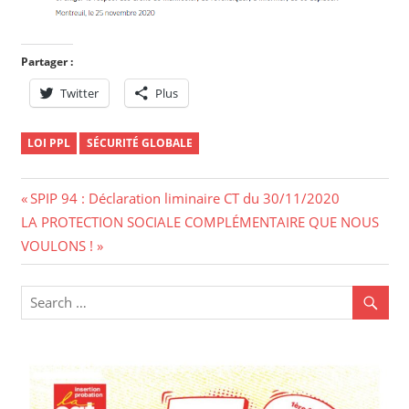
Partager :
Twitter
Plus
LOI PPL
SÉCURITÉ GLOBALE
Navigation
Previous
SPIP 94 : Déclaration liminaire CT du 30/11/2020
Next
Post:
LA PROTECTION SOCIALE COMPLÉMENTAIRE QUE NOUS
de
Post:
VOULONS !
l’article