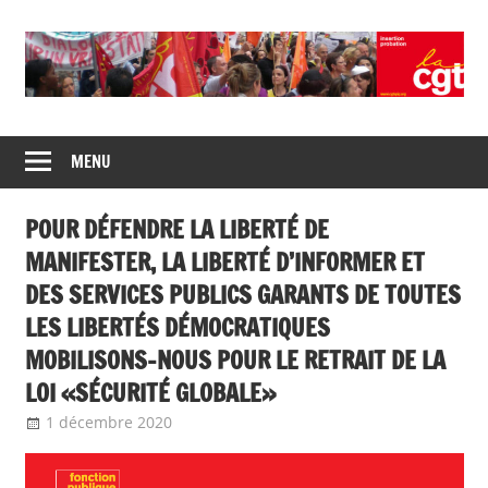
Skip
to
content
Union
CGT
de
MENU
insertion
syndicats
CGT
probation
POUR DÉFENDRE LA LIBERTÉ DE
insertion
probation
MANIFESTER, LA LIBERTÉ D’INFORMER ET
DES SERVICES PUBLICS GARANTS DE TOUTES
LES LIBERTÉS DÉMOCRATIQUES
MOBILISONS-NOUS POUR LE RETRAIT DE LA
LOI «SÉCURITÉ GLOBALE»
1 décembre 2020
delfabsar
CGT Fonction publique