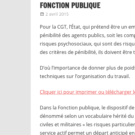
FONCTION PUBLIQUE
2 avril 2015
delfabsar
CGT Fonction publique
Pour la CGT, l’État, qui prétend être un e
pénibilité des agents publics, soit les com
risques psychosociaux, qui sont des risque
des critères de pénibilité, ils doivent être
D’où l’importance de donner plus de poids
techniques sur l’organisation du travail.
Cliquer ici pour imprimer ou télécharger l
Dans la Fonction publique, le dispositif de 
dénommé selon un vocabulaire hérité du X
civiles et militaires « les risques particuli
service actif permet un départ anticipé en 