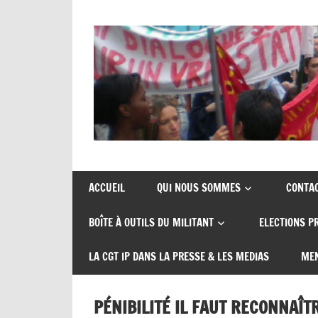
Skip
to
content
Union
CGT
de
insertion
syndicats
ACCUEIL
QUI NOUS SOMMES
CONTA
CGT
probation
BOÎTE À OUTILS DU MILITANT
ELECTIONS P
insertion
probation
LA CGT IP DANS LA PRESSE & LES MEDIAS
MEN
PÉNIBILITÉ IL FAUT RECONNAÎTR