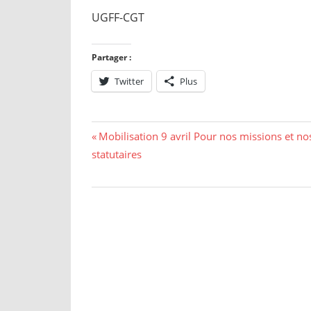
UGFF-CGT
Partager :
Twitter
Plus
Navigation
Previous
Mobilisation 9 avril Pour nos missions et nos
Post:
statutaires
de
l’article