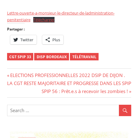
Lettre-ouverte-a-monsieur-le-directeur-de-ladministration-
penitentiaire
Télécharger
Partager :
Twitter
Plus
CGT SPIP 33
DISP BORDEAUX
TÉLÉTRAVAIL
Navigation
Previous
ELECTIONS PROFESSIONNELLES 2022 DSIP DE DIJON .
Post:
LA CGT RESTE MAJORITAIRE ET PROGRESSE DANS LES SPIP
de
Next
SPIP 56 : Prêt.e.s à recevoir les zombies !
l’article
Post: