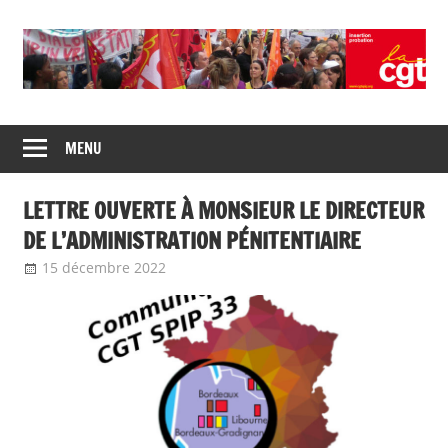
Skip
to
content
Union
CGT
de
MENU
insertion
syndicats
CGT
probation
LETTRE OUVERTE À MONSIEUR LE DIRECTEUR
insertion
probation
DE L’ADMINISTRATION PÉNITENTIAIRE
15 décembre 2022
delfabsar
Communiqué local